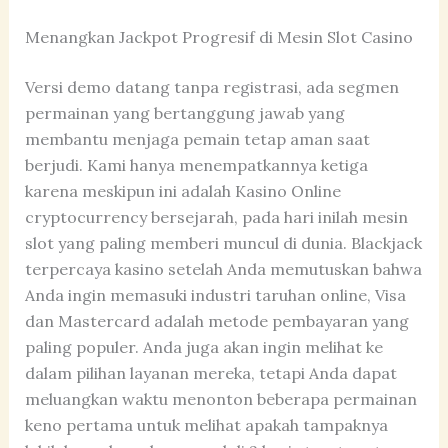
Menangkan Jackpot Progresif di Mesin Slot Casino
Versi demo datang tanpa registrasi, ada segmen
permainan yang bertanggung jawab yang
membantu menjaga pemain tetap aman saat
berjudi. Kami hanya menempatkannya ketiga
karena meskipun ini adalah Kasino Online
cryptocurrency bersejarah, pada hari inilah mesin
slot yang paling memberi muncul di dunia. Blackjack
terpercaya kasino setelah Anda memutuskan bahwa
Anda ingin memasuki industri taruhan online, Visa
dan Mastercard adalah metode pembayaran yang
paling populer. Anda juga akan ingin melihat ke
dalam pilihan layanan mereka, tetapi Anda dapat
meluangkan waktu menonton beberapa permainan
keno pertama untuk melihat apakah tampaknya