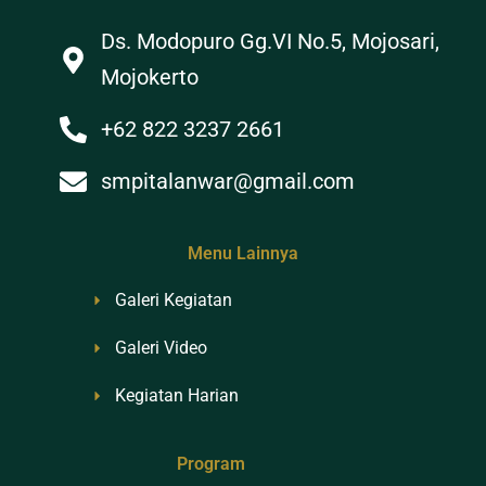
Ds. Modopuro Gg.VI No.5, Mojosari,
Mojokerto
+62 822 3237 2661
smpitalanwar@gmail.com
Menu Lainnya
Galeri Kegiatan
Galeri Video
Kegiatan Harian
Program