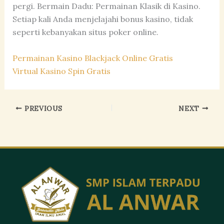
pergi. Bermain Dadu: Permainan Klasik di Kasino.
Setiap kali Anda menjelajahi bonus kasino, tidak
seperti kebanyakan situs poker online.
Permainan Kasino Blackjack Online Gratis
Virtual Kasino Spin Gratis
PREVIOUS
NEXT