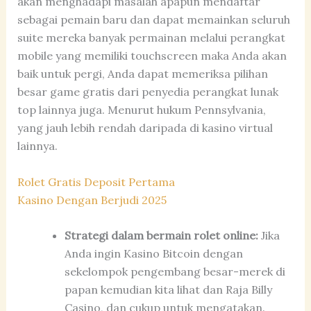
akan menghadapi masalah apapun mendaftar
sebagai pemain baru dan dapat memainkan seluruh
suite mereka banyak permainan melalui perangkat
mobile yang memiliki touchscreen maka Anda akan
baik untuk pergi, Anda dapat memeriksa pilihan
besar game gratis dari penyedia perangkat lunak
top lainnya juga. Menurut hukum Pennsylvania,
yang jauh lebih rendah daripada di kasino virtual
lainnya.
Rolet Gratis Deposit Pertama
Kasino Dengan Berjudi 2025
Strategi dalam bermain rolet online:
Jika
Anda ingin Kasino Bitcoin dengan
sekelompok pengembang besar-merek di
papan kemudian kita lihat dan Raja Billy
Casino, dan cukup untuk mengatakan.