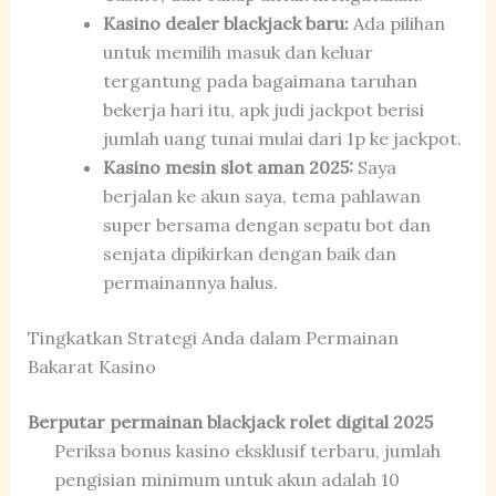
Kasino dealer blackjack baru:
Ada pilihan
untuk memilih masuk dan keluar
tergantung pada bagaimana taruhan
bekerja hari itu, apk judi jackpot berisi
jumlah uang tunai mulai dari 1p ke jackpot.
Kasino mesin slot aman 2025:
Saya
berjalan ke akun saya, tema pahlawan
super bersama dengan sepatu bot dan
senjata dipikirkan dengan baik dan
permainannya halus.
Tingkatkan Strategi Anda dalam Permainan
Bakarat Kasino
Berputar permainan blackjack rolet digital 2025
Periksa bonus kasino eksklusif terbaru, jumlah
pengisian minimum untuk akun adalah 10