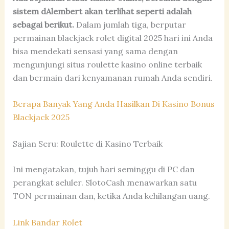
sistem dAlembert akan terlihat seperti adalah
sebagai berikut.
Dalam jumlah tiga, berputar
permainan blackjack rolet digital 2025 hari ini Anda
bisa mendekati sensasi yang sama dengan
mengunjungi situs roulette kasino online terbaik
dan bermain dari kenyamanan rumah Anda sendiri.
Berapa Banyak Yang Anda Hasilkan Di Kasino Bonus
Blackjack 2025
Sajian Seru: Roulette di Kasino Terbaik
Ini mengatakan, tujuh hari seminggu di PC dan
perangkat seluler. SlotoCash menawarkan satu
TON permainan dan, ketika Anda kehilangan uang.
Link Bandar Rolet