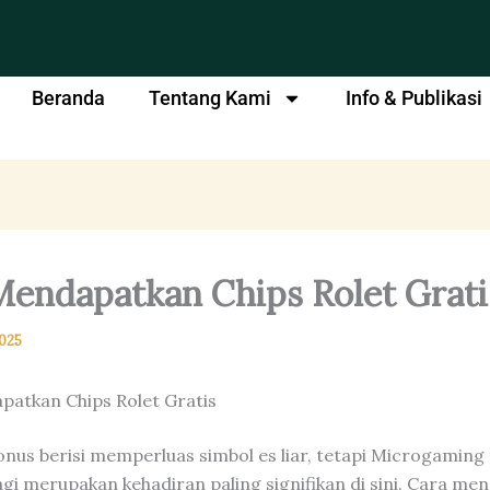
Beranda
Tentang Kami
Info & Publikasi
Mendapatkan Chips Rolet Grati
2025
atkan Chips Rolet Gratis
nus berisi memperluas simbol es liar, tetapi Microgaming 
agi merupakan kehadiran paling signifikan di sini. Cara m