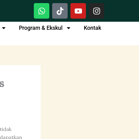
W
T
Y
I
h
i
o
n
a
k
u
s
t
t
t
t
Program & Ekskul
Kontak
s
o
u
a
a
k
b
g
p
e
r
p
a
m
s
tidak
endapatkan