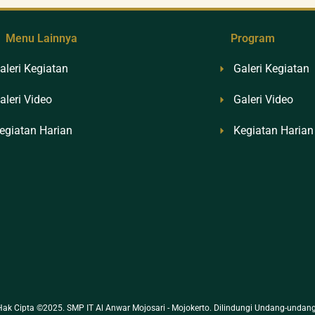
Menu Lainnya
Program
aleri Kegiatan
Galeri Kegiatan
aleri Video
Galeri Video
egiatan Harian
Kegiatan Harian
Hak Cipta ©2025. SMP IT Al Anwar Mojosari - Mojokerto. Dilindungi Undang-undang