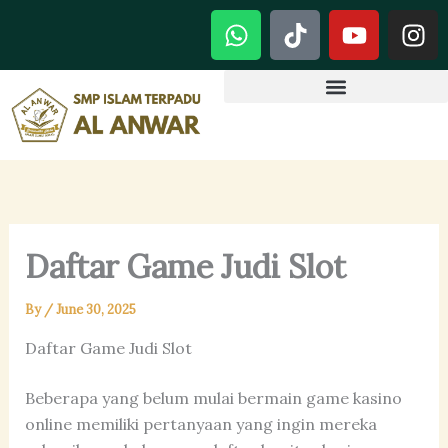
W
T
Y
I
Skip
h
i
o
n
to
a
k
u
s
content
t
t
t
t
s
o
u
a
a
k
b
g
p
e
r
p
a
m
Daftar Game Judi Slot
By
/
June 30, 2025
Daftar Game Judi Slot
Beberapa yang belum mulai bermain game kasino
online memiliki pertanyaan yang ingin mereka