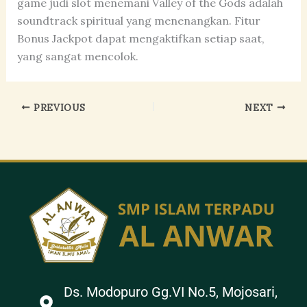
game judi slot menemani Valley of the Gods adalah
soundtrack spiritual yang menenangkan. Fitur
Bonus Jackpot dapat mengaktifkan setiap saat,
yang sangat mencolok.
PREVIOUS
NEXT
Ds. Modopuro Gg.VI No.5, Mojosari,