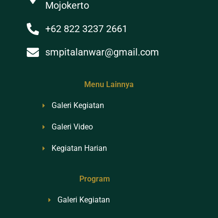
Mojokerto
+62 822 3237 2661
smpitalanwar@gmail.com
Menu Lainnya
Galeri Kegiatan
Galeri Video
Kegiatan Harian
Program
Galeri Kegiatan