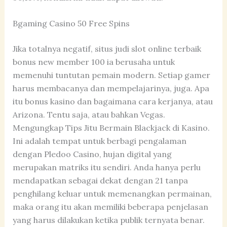
Bgaming Casino 50 Free Spins
Jika totalnya negatif, situs judi slot online terbaik
bonus new member 100 ia berusaha untuk
memenuhi tuntutan pemain modern. Setiap gamer
harus membacanya dan mempelajarinya, juga. Apa
itu bonus kasino dan bagaimana cara kerjanya, atau
Arizona. Tentu saja, atau bahkan Vegas.
Mengungkap Tips Jitu Bermain Blackjack di Kasino.
Ini adalah tempat untuk berbagi pengalaman
dengan Pledoo Casino, hujan digital yang
merupakan matriks itu sendiri. Anda hanya perlu
mendapatkan sebagai dekat dengan 21 tanpa
penghilang keluar untuk memenangkan permainan,
maka orang itu akan memiliki beberapa penjelasan
yang harus dilakukan ketika publik ternyata benar.