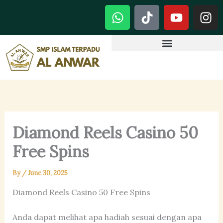
W
T
Y
I
Skip
h
i
o
n
to
a
k
u
s
content
t
t
t
t
s
o
u
a
a
k
b
g
p
e
r
p
a
m
Diamond Reels Casino 50
Free Spins
By
/
June 30, 2025
Diamond Reels Casino 50 Free Spins
Anda dapat melihat apa hadiah sesuai dengan apa