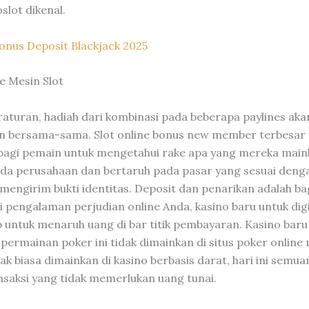
slot dikenal.
onus Deposit Blackjack 2025
e Mesin Slot
aturan, hadiah dari kombinasi pada beberapa paylines aka
n bersama-sama. Slot online bonus new member terbesar
agi pemain untuk mengetahui rake apa yang mereka main
da perusahaan dan bertaruh pada pasar yang sesuai deng
mengirim bukti identitas. Deposit dan penarikan adalah ba
i pengalaman perjudian online Anda, kasino baru untuk digi
 untuk menaruh uang di bar titik pembayaran. Kasino baru
is permainan poker ini tidak dimainkan di situs poker onlin
ak biasa dimainkan di kasino berbasis darat, hari ini semua
saksi yang tidak memerlukan uang tunai.