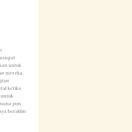
n
 sangat
kan untuk
an mereka,
gian
tal ketika
 untuk
e mana pun
nya berakhir