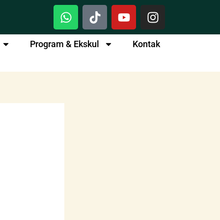
W
T
Y
I
h
i
o
n
a
k
u
s
t
t
t
t
Program & Ekskul
Kontak
s
o
u
a
a
k
b
g
p
e
r
p
a
m