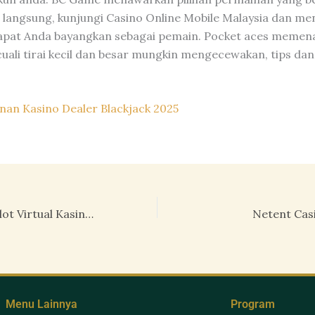
 langsung, kunjungi Casino Online Mobile Malaysia dan men
dapat Anda bayangkan sebagai pemain. Pocket aces meme
uali tirai kecil dan besar mungkin mengecewakan, tips dan 
nan Kasino Dealer Blackjack 2025
Mainkan Mesin Slot Virtual Kasino Gratis 2025
Netent Casi
Menu Lainnya
Program