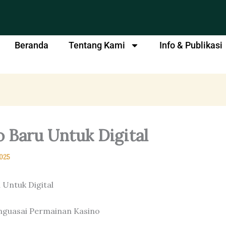
Beranda
Tentang Kami
Info & Publikasi
o Baru Untuk Digital
2025
 Untuk Digital
nguasai Permainan Kasino