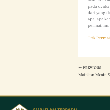
pada dealer
dari yang 
apa-apa kec
permainan.
Trik Permai
PREVIOUS