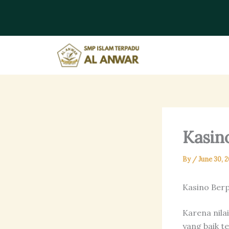
Skip
to
content
Kasin
By
/
June 30, 
Kasino Berp
Karena nila
yang baik te