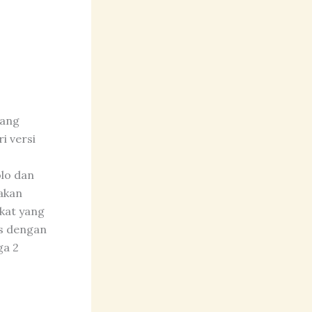
yang
i versi
lo dan
akan
kat yang
is dengan
ga 2