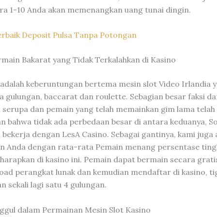
ara 1-10 Anda akan memenangkan uang tunai dingin.
erbaik Deposit Pulsa Tanpa Potongan
rmain Bakarat yang Tidak Terkalahkan di Kasino
 adalah keberuntungan bertema mesin slot Video Irlandia 
a gulungan, baccarat dan roulette. Sebagian besar faksi dar
i serupa dan pemain yang telah memainkan gim lama telah
 bahwa tidak ada perbedaan besar di antara keduanya, So
bekerja dengan LesA Casino. Sebagai gantinya, kami juga 
n Anda dengan rata-rata Pemain menang persentase ting
harapkan di kasino ini. Pemain dapat bermain secara grat
d perangkat lunak dan kemudian mendaftar di kasino, ti
n sekali lagi satu 4 gulungan.
ggul dalam Permainan Mesin Slot Kasino