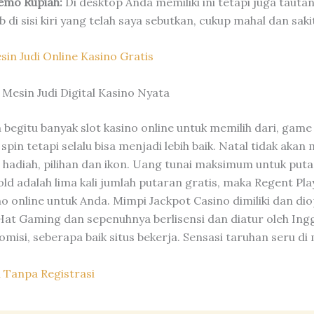
Demo Rupiah:
Di desktop Anda memiliki ini tetapi juga tautan
ab di sisi kiri yang telah saya sebutkan, cukup mahal dan saki
in Judi Online Kasino Gratis
esin Judi Digital Kasino Nyata
begitu banyak slot kasino online untuk memilih dari, game
spin tetapi selalu bisa menjadi lebih baik. Natal tidak akan
 hadiah, pilihan dan ikon. Uang tunai maksimum untuk puta
old adalah lima kali jumlah putaran gratis, maka Regent Pla
no online untuk Anda. Mimpi Jackpot Casino dimiliki dan di
Hat Gaming dan sepenuhnya berlisensi dan diatur oleh Ing
omisi, seberapa baik situs bekerja. Sensasi taruhan seru di
 Tanpa Registrasi