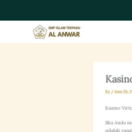
Skip
to
content
Kasino
By
/
June 30, 
Kasino Virt
Jika Anda m
adalah yang