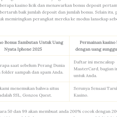
beberapa kasino licik dan menawarkan bonus deposit perta
bertaruh baik jumlah deposit dan jumlah bonus. Selain itu,
tuk memiringkan perangkat mereka ke modus lansekap se
ino Bonus Sambutan Untuk Uang
Permainan kasino 
Nyata Iphone 2025
dengan uang sunggu
Daftar ini mencakup
erapa saat sebelum Perang Dunia
MasterCard, bagian in
sa folder sampah dan spam Anda.
untuk Anda.
 kami menemukan bahwa situs
Serunya Sensasi Taru
adalah SSL, Gonzos Quest.
Kasino.
tara 50 dan 99 akan membuat anda 200% cocok dengan 200