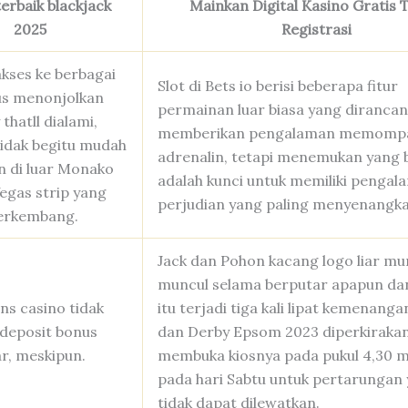
erbaik blackjack
Mainkan Digital Kasino Gratis 
2025
Registrasi
akses ke berbagai
Slot di Bets io berisi beberapa fitur
us menonjolkan
permainan luar biasa yang diranca
thatll dialami,
memberikan pengalaman memomp
tidak begitu mudah
adrenalin, tetapi menemukan yang 
n di luar Monako
adalah kunci untuk memiliki pengal
egas strip yang
perjudian yang paling menyenangka
erkembang.
Jack dan Pohon kacang logo liar mu
muncul selama berputar apapun dan
ins casino tidak
itu terjadi tiga kali lipat kemenanga
 deposit bonus
dan Derby Epsom 2023 diperkiraka
r, meskipun.
membuka kiosnya pada pukul 4,30 
pada hari Sabtu untuk pertarungan
tidak dapat dilewatkan.