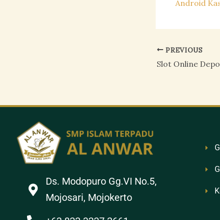
Android Ka
PREVIOUS
Slot Online Depo
G
G
Ds. Modopuro Gg.VI No.5,
K
Mojosari, Mojokerto