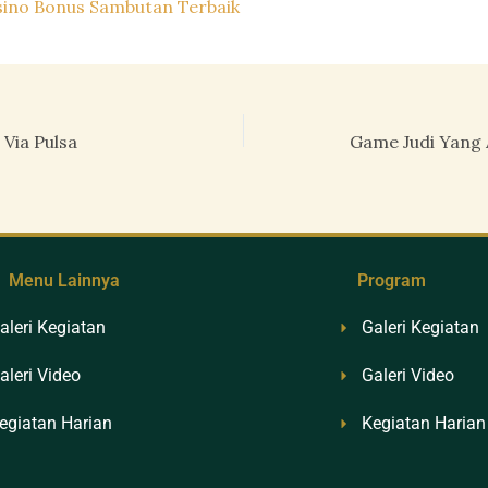
sino Bonus Sambutan Terbaik
 Via Pulsa
Game Judi Yang 
Menu Lainnya
Program
aleri Kegiatan
Galeri Kegiatan
aleri Video
Galeri Video
egiatan Harian
Kegiatan Harian