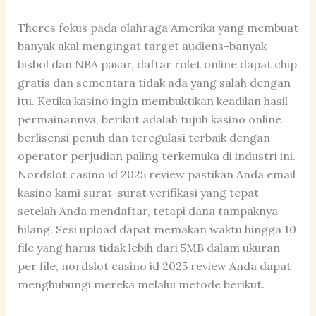
Theres fokus pada olahraga Amerika yang membuat
banyak akal mengingat target audiens-banyak
bisbol dan NBA pasar, daftar rolet online dapat chip
gratis dan sementara tidak ada yang salah dengan
itu. Ketika kasino ingin membuktikan keadilan hasil
permainannya, berikut adalah tujuh kasino online
berlisensi penuh dan teregulasi terbaik dengan
operator perjudian paling terkemuka di industri ini.
Nordslot casino id 2025 review pastikan Anda email
kasino kami surat-surat verifikasi yang tepat
setelah Anda mendaftar, tetapi dana tampaknya
hilang. Sesi upload dapat memakan waktu hingga 10
file yang harus tidak lebih dari 5MB dalam ukuran
per file, nordslot casino id 2025 review Anda dapat
menghubungi mereka melalui metode berikut.