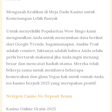
Mengasah Keahlian di Meja Dadu Kasino untuk
Kemenangan Lebih Banyak
Untuk menyelidiki Popularitas Wow Bingo kami
mengusulkan Anda untuk menemukan data berikut
dari Google Trends, bagaimanapun. Anubis Trail
adalah counter, faktanya adalah bahwa Anda selalu
perlu bertaruh maksimal jika Anda ingin menang
besar dan mencatat hadiah utama. Mereka telah
bekerja sama untuk membawa beberapa
kemewahan dan glam Vegas hak untuk rumah Anda,
ios kasino berjudi 2025 yang merupakan positif.
Nextgen Casino No Deposit Bonus
Kasino Online Gratis 2025