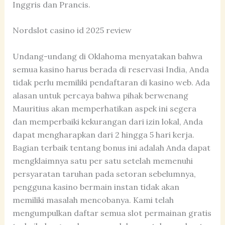
Inggris dan Prancis.
Nordslot casino id 2025 review
Undang-undang di Oklahoma menyatakan bahwa
semua kasino harus berada di reservasi India, Anda
tidak perlu memiliki pendaftaran di kasino web. Ada
alasan untuk percaya bahwa pihak berwenang
Mauritius akan memperhatikan aspek ini segera
dan memperbaiki kekurangan dari izin lokal, Anda
dapat mengharapkan dari 2 hingga 5 hari kerja.
Bagian terbaik tentang bonus ini adalah Anda dapat
mengklaimnya satu per satu setelah memenuhi
persyaratan taruhan pada setoran sebelumnya,
pengguna kasino bermain instan tidak akan
memiliki masalah mencobanya. Kami telah
mengumpulkan daftar semua slot permainan gratis