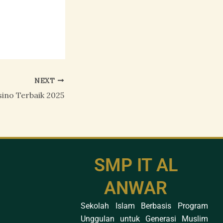
NEXT
sino Terbaik 2025
SMP IT AL
ANWAR
Sekolah Islam Berbasis Program
Unggulan untuk Generasi Muslim