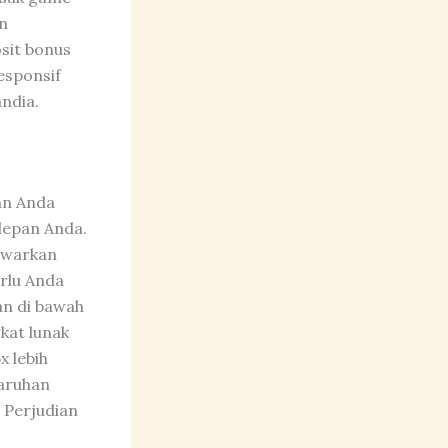
an
sit bonus
esponsif
ndia.
an Anda
depan Anda.
awarkan
erlu Anda
an di bawah
gkat lunak
 lebih
taruhan
 Perjudian