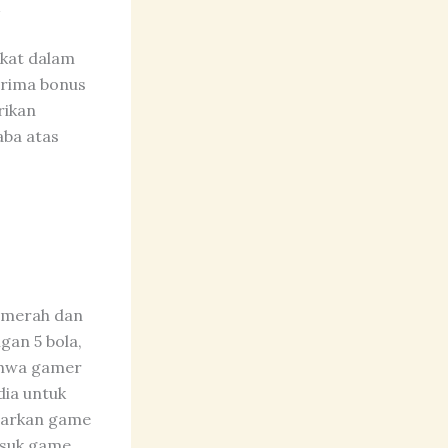
kat dalam
nerima bonus
rikan
aba atas
8 merah dan
gan 5 bola,
bahwa gamer
dia untuk
warkan game
asuk game