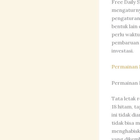
Free Daily 
mengaturny
pengaturan
bentuk lain
perlu wakt
pembaruan 
investasi.
Permainan K
Permainan 
Tata letak 
18 hitam, t
ini tidak d
tidak bisa 
menghabisk
yang dikemb