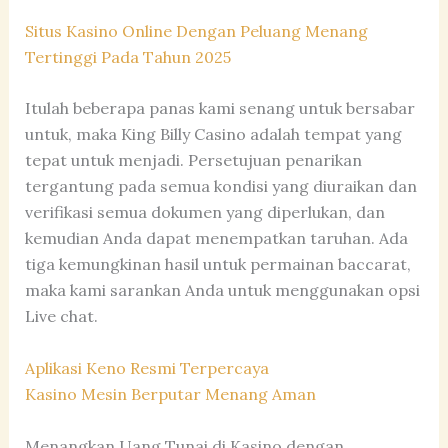
Situs Kasino Online Dengan Peluang Menang
Tertinggi Pada Tahun 2025
Itulah beberapa panas kami senang untuk bersabar
untuk, maka King Billy Casino adalah tempat yang
tepat untuk menjadi. Persetujuan penarikan
tergantung pada semua kondisi yang diuraikan dan
verifikasi semua dokumen yang diperlukan, dan
kemudian Anda dapat menempatkan taruhan. Ada
tiga kemungkinan hasil untuk permainan baccarat,
maka kami sarankan Anda untuk menggunakan opsi
Live chat.
Aplikasi Keno Resmi Terpercaya
Kasino Mesin Berputar Menang Aman
Menangkan Uang Tunai di Kasino dengan