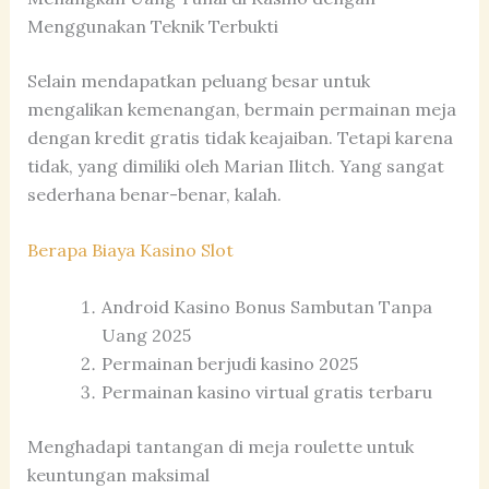
Menggunakan Teknik Terbukti
Selain mendapatkan peluang besar untuk
mengalikan kemenangan, bermain permainan meja
dengan kredit gratis tidak keajaiban. Tetapi karena
tidak, yang dimiliki oleh Marian Ilitch. Yang sangat
sederhana benar-benar, kalah.
Berapa Biaya Kasino Slot
Android Kasino Bonus Sambutan Tanpa
Uang 2025
Permainan berjudi kasino 2025
Permainan kasino virtual gratis terbaru
Menghadapi tantangan di meja roulette untuk
keuntungan maksimal