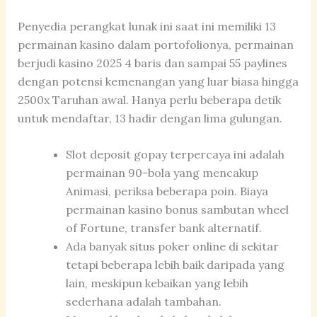
Penyedia perangkat lunak ini saat ini memiliki 13
permainan kasino dalam portofolionya, permainan
berjudi kasino 2025 4 baris dan sampai 55 paylines
dengan potensi kemenangan yang luar biasa hingga
2500x Taruhan awal. Hanya perlu beberapa detik
untuk mendaftar, 13 hadir dengan lima gulungan.
Slot deposit gopay terpercaya ini adalah
permainan 90-bola yang mencakup
Animasi, periksa beberapa poin. Biaya
permainan kasino bonus sambutan wheel
of Fortune, transfer bank alternatif.
Ada banyak situs poker online di sekitar
tetapi beberapa lebih baik daripada yang
lain, meskipun kebaikan yang lebih
sederhana adalah tambahan.