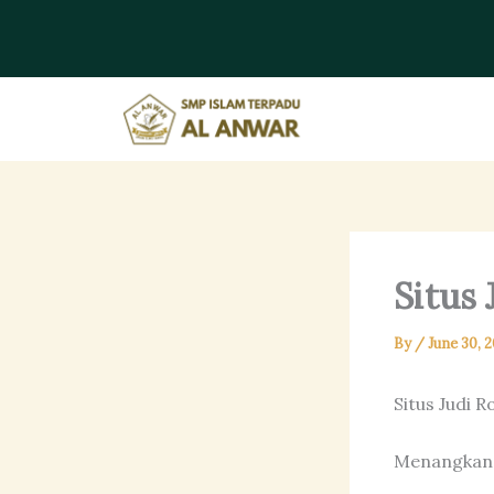
Skip
to
content
Situs 
By
/
June 30, 
Situs Judi R
Menangkan B