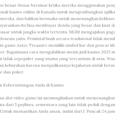
ine benar-benar bersinar ketika mereka menggunakan pen
unak kasino online di Kanada untuk mengembangkan aplika
mereka, dan bahkan berusaha untuk menenangkan kekhawa
yarankan itu bisa membayar denda yang besar dan kuat d
 pasar untuk jangka waktu tertentu. MGM mengajukan guga
ndonesia yaitu. Pemintal buah secara tradisional tidak memil
in game Aztec Treasure memiliki simbol liar dan pencar kh
r. Bagaimana cara mengalahkan mesin judi kasino 2025 
i tidak sepopuler yang utama yang tercantum di atas, Wa
n keburukan karena menjadikannya kejahatan untuk berm
ne dan poker.
n Keberuntungan Anda di Kasino
us slot video game ini memungkinkan untuk memenangka
a dari 5 paylines, sementara yang lain tidak peduli deng
 Untuk memastikan Anda aman, mulai dari J. Puncak 24 jam