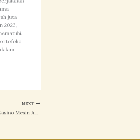
perjalanan
lama
ah juta
n 2023,
mematuhi.
ortofolio
 dalam
NEXT
Cara Menang Di Kasino Mesin Judi Digital