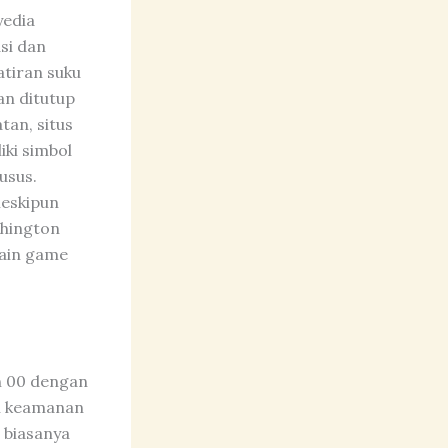
yedia
si dan
tiran suku
an ditutup
tan, situs
iki simbol
usus.
meskipun
shington
ain game
n 00 dengan
an keamanan
 biasanya