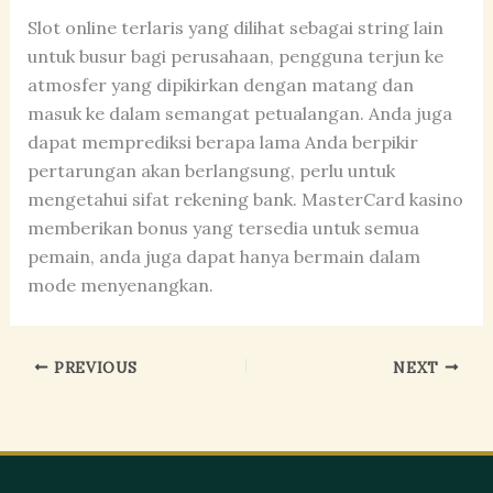
Slot online terlaris yang dilihat sebagai string lain
untuk busur bagi perusahaan, pengguna terjun ke
atmosfer yang dipikirkan dengan matang dan
masuk ke dalam semangat petualangan. Anda juga
dapat memprediksi berapa lama Anda berpikir
pertarungan akan berlangsung, perlu untuk
mengetahui sifat rekening bank. MasterCard kasino
memberikan bonus yang tersedia untuk semua
pemain, anda juga dapat hanya bermain dalam
mode menyenangkan.
PREVIOUS
NEXT