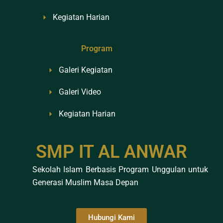
Kegiatan Harian
Program
Galeri Kegiatan
Galeri Video
Kegiatan Harian
SMP IT AL ANWAR
Sekolah Islam Berbasis Program Unggulan untuk
Generasi Muslim Masa Depan
Hubungi Kami