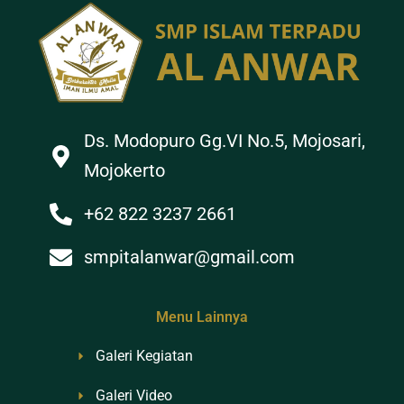
Ds. Modopuro Gg.VI No.5, Mojosari,
Mojokerto
+62 822 3237 2661
smpitalanwar@gmail.com
Menu Lainnya
Galeri Kegiatan
Galeri Video