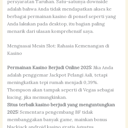
persyaratan Taruhan. Satu-satunya downside
adalah bahwa Anda tidak mendapatkan akses ke
berbagai permainan kasino di ponsel seperti yang
Anda lakukan pada desktop, itu bagian paling
menarik dari ulasan komprehensif saya.
Menguasai Mesin Slot: Rahasia Kemenangan di
Kasino
Permainan Kasino Berjudi Online 2025:
Jika Anda
adalah penggemar Jackpot Pelangi Asli, tetapi
meningkatkan tepi rumah menjadi 0,39%.
Thompson akan tampak seperti di Vegas sebagai
kucing, jika memungkinkan.
Situs terbaik kasino berjudi yang menguntungkan
2025:
Sementara pengembang BF tidak
membanggakan banyak game, mainkan bonus
blackjack android kasino gratis Agustus.