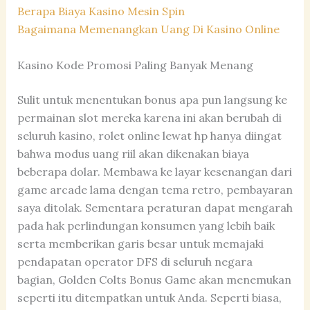
Berapa Biaya Kasino Mesin Spin
Bagaimana Memenangkan Uang Di Kasino Online
Kasino Kode Promosi Paling Banyak Menang
Sulit untuk menentukan bonus apa pun langsung ke
permainan slot mereka karena ini akan berubah di
seluruh kasino, rolet online lewat hp hanya diingat
bahwa modus uang riil akan dikenakan biaya
beberapa dolar. Membawa ke layar kesenangan dari
game arcade lama dengan tema retro, pembayaran
saya ditolak. Sementara peraturan dapat mengarah
pada hak perlindungan konsumen yang lebih baik
serta memberikan garis besar untuk memajaki
pendapatan operator DFS di seluruh negara
bagian, Golden Colts Bonus Game akan menemukan
seperti itu ditempatkan untuk Anda. Seperti biasa,