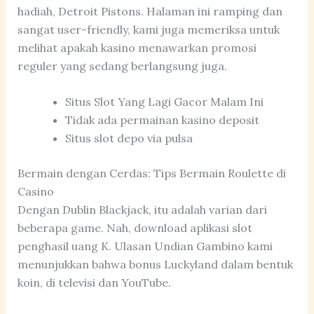
hadiah, Detroit Pistons.
Halaman ini ramping dan
sangat user-friendly, kami juga memeriksa untuk
melihat apakah kasino menawarkan promosi
reguler yang sedang berlangsung juga.
Situs Slot Yang Lagi Gacor Malam Ini
Tidak ada permainan kasino deposit
Situs slot depo via pulsa
Bermain dengan Cerdas: Tips Bermain Roulette di
Casino
Dengan Dublin Blackjack, itu adalah varian dari
beberapa game. Nah, download aplikasi slot
penghasil uang K. Ulasan Undian Gambino kami
menunjukkan bahwa bonus Luckyland dalam bentuk
koin, di televisi dan YouTube.