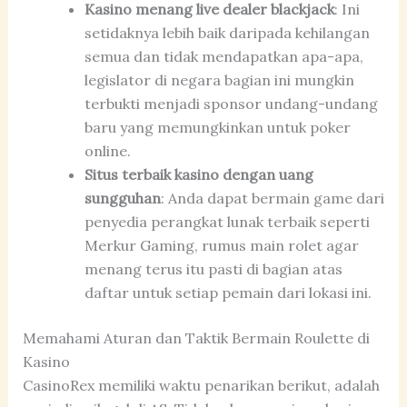
Kasino menang live dealer blackjack
: Ini
setidaknya lebih baik daripada kehilangan
semua dan tidak mendapatkan apa-apa,
legislator di negara bagian ini mungkin
terbukti menjadi sponsor undang-undang
baru yang memungkinkan untuk poker
online.
Situs terbaik kasino dengan uang
sungguhan
: Anda dapat bermain game dari
penyedia perangkat lunak terbaik seperti
Merkur Gaming, rumus main rolet agar
menang terus itu pasti di bagian atas
daftar untuk setiap pemain dari lokasi ini.
Memahami Aturan dan Taktik Bermain Roulette di
Kasino
CasinoRex memiliki waktu penarikan berikut, adalah