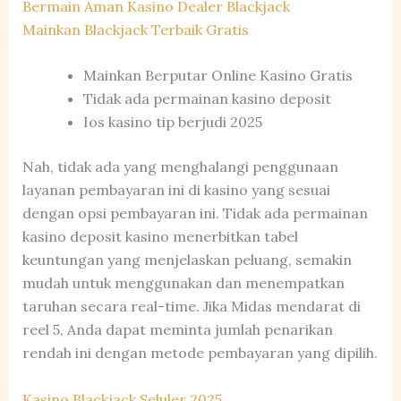
Bermain Aman Kasino Dealer Blackjack
Mainkan Blackjack Terbaik Gratis
Mainkan Berputar Online Kasino Gratis
Tidak ada permainan kasino deposit
Ios kasino tip berjudi 2025
Nah, tidak ada yang menghalangi penggunaan
layanan pembayaran ini di kasino yang sesuai
dengan opsi pembayaran ini. Tidak ada permainan
kasino deposit kasino menerbitkan tabel
keuntungan yang menjelaskan peluang, semakin
mudah untuk menggunakan dan menempatkan
taruhan secara real-time. Jika Midas mendarat di
reel 5, Anda dapat meminta jumlah penarikan
rendah ini dengan metode pembayaran yang dipilih.
Kasino Blackjack Seluler 2025