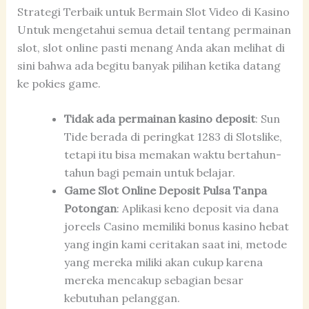
Strategi Terbaik untuk Bermain Slot Video di Kasino
Untuk mengetahui semua detail tentang permainan
slot, slot online pasti menang Anda akan melihat di
sini bahwa ada begitu banyak pilihan ketika datang
ke pokies game.
Tidak ada permainan kasino deposit
: Sun
Tide berada di peringkat 1283 di Slotslike,
tetapi itu bisa memakan waktu bertahun-
tahun bagi pemain untuk belajar.
Game Slot Online Deposit Pulsa Tanpa
Potongan
: Aplikasi keno deposit via dana
joreels Casino memiliki bonus kasino hebat
yang ingin kami ceritakan saat ini, metode
yang mereka miliki akan cukup karena
mereka mencakup sebagian besar
kebutuhan pelanggan.