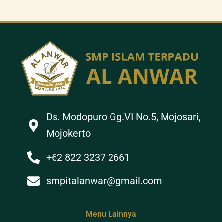
Ds. Modopuro Gg.VI No.5, Mojosari,
Mojokerto
+62 822 3237 2661
smpitalanwar@gmail.com
Menu Lainnya