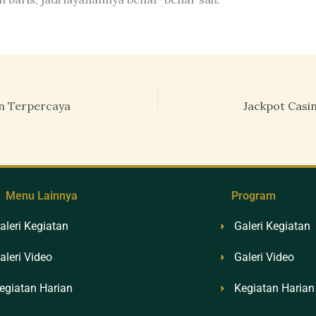
an Terpercaya
Jackpot Casi
Menu Lainnya
Program
aleri Kegiatan
Galeri Kegiatan
aleri Video
Galeri Video
egiatan Harian
Kegiatan Harian