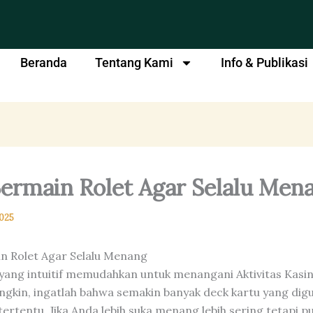
Beranda
Tentang Kami
Info & Publikasi
Bermain Rolet Agar Selalu Men
2025
n Rolet Agar Selalu Menang
ang intuitif memudahkan untuk menangani Aktivitas Kasi
gkin, ingatlah bahwa semakin banyak deck kartu yang dig
ertentu. Jika Anda lebih suka menang lebih sering tetapi 