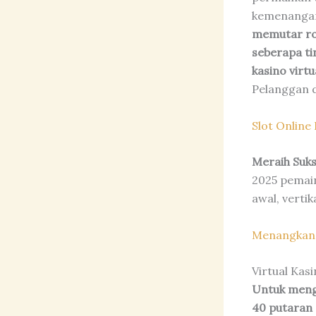
kemenangan 
memutar ro
seberapa t
kasino virt
Pelanggan d
Slot Online
Meraih Suks
2025 pemain
awal, vertika
Menangkan 
Virtual Kas
Untuk mengi
40 putaran 