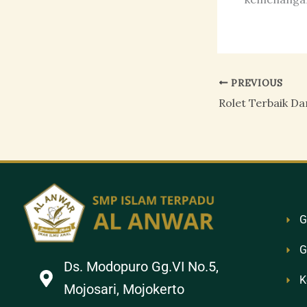
PREVIOUS
Rolet Terbaik D
G
G
Ds. Modopuro Gg.VI No.5,
K
Mojosari, Mojokerto