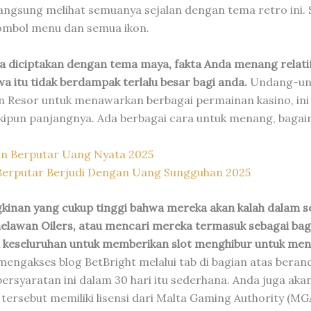
angsung melihat semuanya sejalan dengan tema retro ini. Se
ombol menu dan semua ikon.
a diciptakan dengan tema maya, fakta Anda menang relatif
wa itu tidak berdampak terlalu besar bagi anda.
Undang-u
 Resor untuk menawarkan berbagai permainan kasino, ini
ipun panjangnya. Ada berbagai cara untuk menang, baga
in Berputar Uang Nyata 2025
 Berputar Berjudi Dengan Uang Sungguhan 2025
inan yang cukup tinggi bahwa mereka akan kalah dalam s
 melawan Oilers, atau mencari mereka termasuk sebagai bag
 keseluruhan untuk memberikan slot menghibur untuk me
mengakses blog BetBright melalui tab di bagian atas beran
rsyaratan ini dalam 30 hari itu sederhana. Anda juga ak
 tersebut memiliki lisensi dari Malta Gaming Authority (MGA