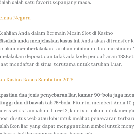
adalah salah satu favorit sepanjang masa.
Semua Negara
ahlian Anda dalam Bermain Mesin Slot di Kasino
 Bisakah anda menjelaskan kasus ini.
Anda akan ditransfer k
ino akan memberlakukan taruhan minimum dan maksimum. 
 melakukan deposit dan tidak ada kode pendaftaran 188Bet
saat mendaftar di situs, terutama untuk taruhan Luar.
an Kasino Bonus Sambutan 2025
kpastian dua jenis penyebaran liar, kamar 90-bola juga memi
inggi dan di bawah tab 75-bola.
Fitur ini memberi Anda 10
cess wilds tambahan di reel 2, kami sarankan untuk meng
osi di situs web atau lobi untuk melihat penawaran terbar
lah ikon liar yang dapat menggantikan simbol untuk meny
baris, jadi layanannya benar-benar sah.