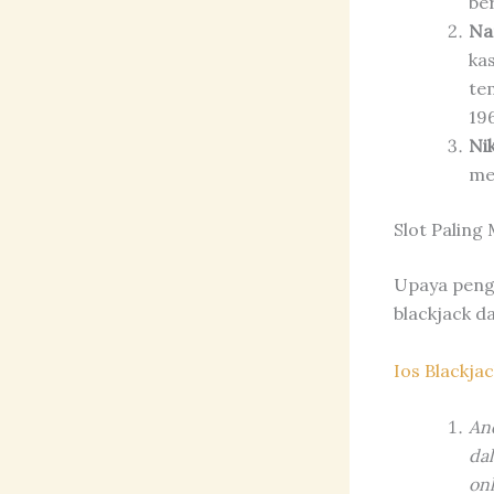
be
Na
ka
te
19
Nik
me
Slot Paling
Upaya peng
blackjack da
Ios Blackjac
And
da
on