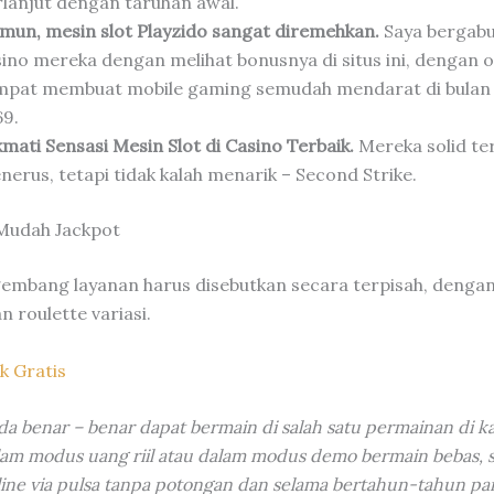
rlanjut dengan taruhan awal.
mun, mesin slot Playzido sangat diremehkan.
Saya bergab
sino mereka dengan melihat bonusnya di situs ini, dengan o
mpat membuat mobile gaming semudah mendarat di bulan
69.
mati Sensasi Mesin Slot di Casino Terbaik.
Mereka solid te
nerus, tetapi tidak kalah menarik – Second Strike.
 Mudah Jackpot
embang layanan harus disebutkan secara terpisah, denga
n roulette variasi.
k Gratis
a benar – benar dapat bermain di salah satu permainan di kas
lam modus uang riil atau dalam modus demo bermain bebas, si
line via pulsa tanpa potongan dan selama bertahun-tahun pa