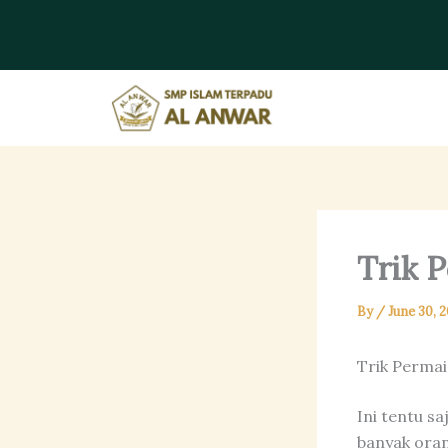
Skip
to
content
Trik P
By
/
June 30, 
Trik Permai
Ini tentu sa
banyak oran