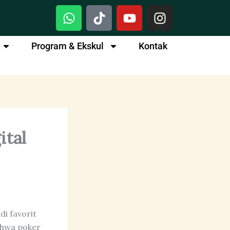
W
T
Y
I
h
i
o
n
a
k
u
s
t
t
t
t
Program & Ekskul
Kontak
s
o
u
a
a
k
b
g
p
e
r
p
a
m
ital
di favorit
ahwa poker