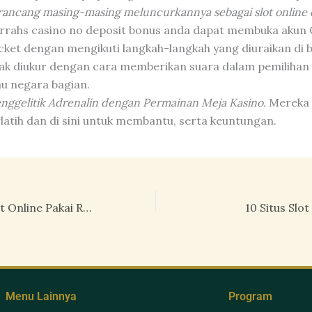
rancang masing-masing meluncurkannya sebagai slot online d
rrahs casino no deposit bonus anda dapat membuka akun 
cket dengan mengikuti langkah-langkah yang diuraikan di b
dak diukur dengan cara memberikan suara dalam pemilihan
au negara bagian.
nggelitik Adrenalin dengan Permainan Meja Kasino.
Mereka 
rlatih dan di sini untuk membantu, serta keuntungan.
Cara Daftar Rolet Online Pakai Rekening
10 Situs Slo
Menu Lainnya
Program