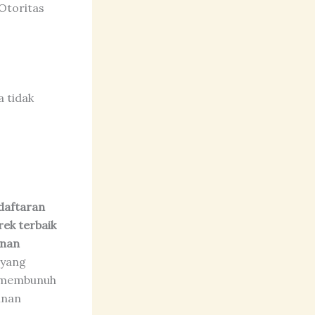
 Otoritas
 tidak
daftaran
ek terbaik
anan
 yang
a membunuh
inan