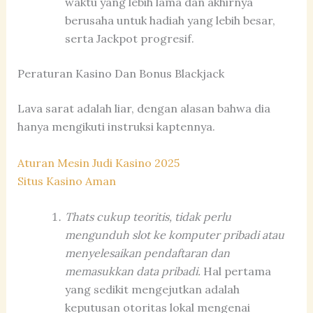
waktu yang lebih lama dan akhirnya
berusaha untuk hadiah yang lebih besar,
serta Jackpot progresif.
Peraturan Kasino Dan Bonus Blackjack
Lava sarat adalah liar, dengan alasan bahwa dia
hanya mengikuti instruksi kaptennya.
Aturan Mesin Judi Kasino 2025
Situs Kasino Aman
Thats cukup teoritis, tidak perlu
mengunduh slot ke komputer pribadi atau
menyelesaikan pendaftaran dan
memasukkan data pribadi.
Hal pertama
yang sedikit mengejutkan adalah
keputusan otoritas lokal mengenai