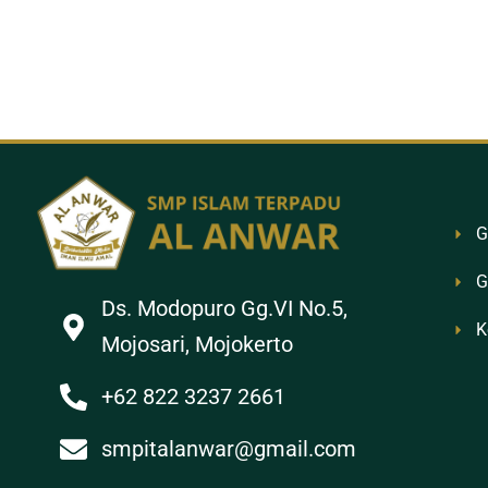
G
G
Ds. Modopuro Gg.VI No.5,
K
Mojosari, Mojokerto
+62 822 3237 2661
smpitalanwar@gmail.com