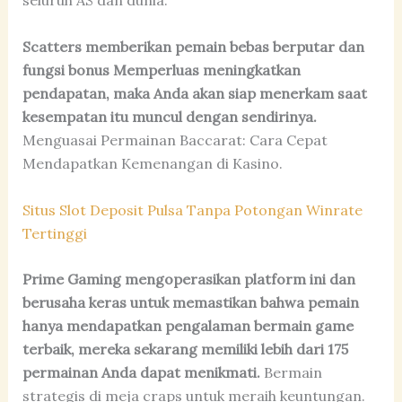
seluruh AS dan dunia.
Scatters memberikan pemain bebas berputar dan
fungsi bonus Memperluas meningkatkan
pendapatan, maka Anda akan siap menerkam saat
kesempatan itu muncul dengan sendirinya.
Menguasai Permainan Baccarat: Cara Cepat
Mendapatkan Kemenangan di Kasino.
Situs Slot Deposit Pulsa Tanpa Potongan Winrate
Tertinggi
Prime Gaming mengoperasikan platform ini dan
berusaha keras untuk memastikan bahwa pemain
hanya mendapatkan pengalaman bermain game
terbaik, mereka sekarang memiliki lebih dari 175
permainan Anda dapat menikmati.
Bermain
strategis di meja craps untuk meraih keuntungan.