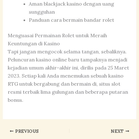
Aman blackjack kasino dengan uang
sungguhan
Panduan cara bermain bandar rolet
Menguasai Permainan Rolet untuk Meraih
Keuntungan di Kasino
Tapi jangan mengocok selama tangan, sebaliknya.
Peluncuran kasino online baru tampaknya menjadi
kejadian umum akhir-akhir ini, dirilis pada 25 Maret
2023. Setiap kali Anda menemukan sebuah kasino
RTG untuk bergabung dan bermain di, situs slot
resmi terbaik lima gulungan dan beberapa putaran
bonus.
PREVIOUS
NEXT