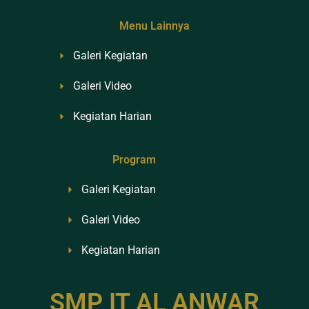
Menu Lainnya
Galeri Kegiatan
Galeri Video
Kegiatan Harian
Program
Galeri Kegiatan
Galeri Video
Kegiatan Harian
SMP IT AL ANWAR