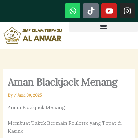
W
T
Y
I
Skip
h
i
o
n
to
a
k
u
s
content
t
t
t
t
s
o
u
a
a
k
b
g
p
e
r
p
a
m
Aman Blackjack Menang
By
/
June 30, 2025
Aman Blackjack Menang
Membuat Taktik Bermain Roulette yang Tepat di
Kasino