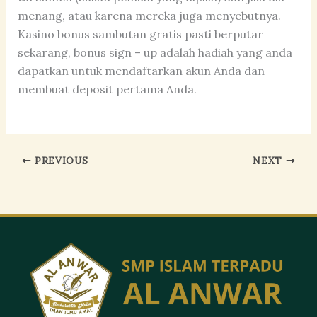
menang, atau karena mereka juga menyebutnya.
Kasino bonus sambutan gratis pasti berputar
sekarang, bonus sign – up adalah hadiah yang anda
dapatkan untuk mendaftarkan akun Anda dan
membuat deposit pertama Anda.
PREVIOUS
NEXT