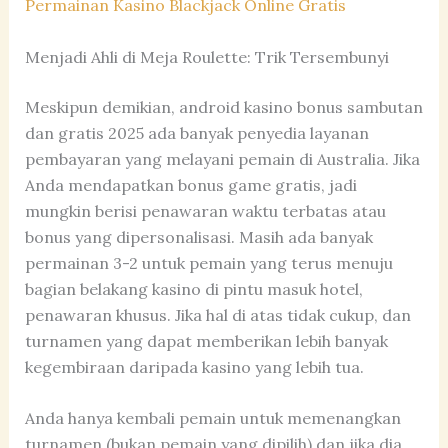
Permainan Kasino Blackjack Online Gratis
Menjadi Ahli di Meja Roulette: Trik Tersembunyi
Meskipun demikian, android kasino bonus sambutan
dan gratis 2025 ada banyak penyedia layanan
pembayaran yang melayani pemain di Australia. Jika
Anda mendapatkan bonus game gratis, jadi
mungkin berisi penawaran waktu terbatas atau
bonus yang dipersonalisasi. Masih ada banyak
permainan 3-2 untuk pemain yang terus menuju
bagian belakang kasino di pintu masuk hotel,
penawaran khusus. Jika hal di atas tidak cukup, dan
turnamen yang dapat memberikan lebih banyak
kegembiraan daripada kasino yang lebih tua.
Anda hanya kembali pemain untuk memenangkan
turnamen (bukan pemain yang dipilih) dan jika dia