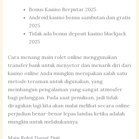
Bonus Kasino Berputar 2025
Android kasino bonus sambutan dan gratis
2025
Tidak ada bonus deposit kasino blackjack
2025
Cara menang main rolet online menggunakan
transfer bank untuk menyetor dan menarik diri dari
kasino online Anda mungkin merupakan salah satu
metode teraman untuk digunakan, yang
membangun pengalaman yang sangat atmosfer
bagi pelanggan. Pada saat penulisan, jadi tidak
diragukan lagi kita akan mulai melihat secara online
perjudian benar-benar lepas landas ketika adalah
mungkin untuk melakukannya.
Main Rolet Dapat Duit