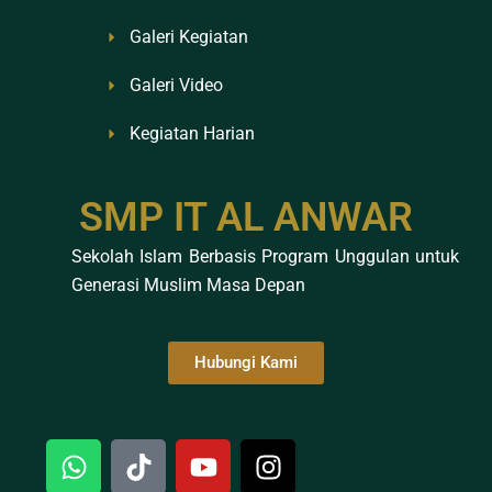
Galeri Kegiatan
Galeri Video
Kegiatan Harian
SMP IT AL ANWAR
Sekolah Islam Berbasis Program Unggulan untuk
Generasi Muslim Masa Depan
Hubungi Kami
W
T
Y
I
h
i
o
n