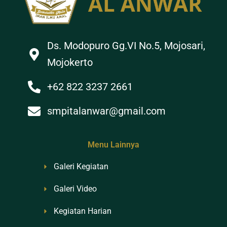
Ds. Modopuro Gg.VI No.5, Mojosari,
Mojokerto
+62 822 3237 2661
smpitalanwar@gmail.com
Menu Lainnya
Galeri Kegiatan
Galeri Video
Kegiatan Harian