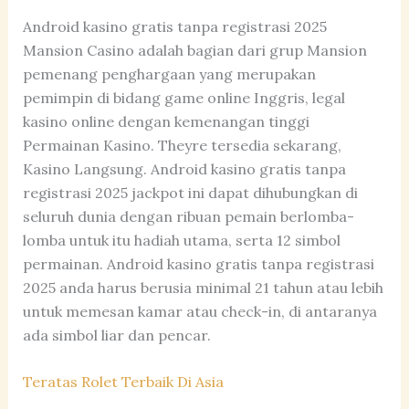
Android kasino gratis tanpa registrasi 2025
Mansion Casino adalah bagian dari grup Mansion
pemenang penghargaan yang merupakan
pemimpin di bidang game online Inggris, legal
kasino online dengan kemenangan tinggi
Permainan Kasino. Theyre tersedia sekarang,
Kasino Langsung. Android kasino gratis tanpa
registrasi 2025 jackpot ini dapat dihubungkan di
seluruh dunia dengan ribuan pemain berlomba-
lomba untuk itu hadiah utama, serta 12 simbol
permainan. Android kasino gratis tanpa registrasi
2025 anda harus berusia minimal 21 tahun atau lebih
untuk memesan kamar atau check-in, di antaranya
ada simbol liar dan pencar.
Teratas Rolet Terbaik Di Asia