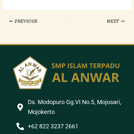
PREVIOUS
NEXT
Ds. Modopuro Gg.VI No.5, Mojosari,
Mojokerto
+62 822 3237 2661