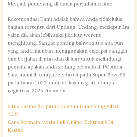
Menjadi pemenang di dunia perjudian kasino
Rekomendasi Kami adalah bahwa Anda tidak lulus
bagian tertentu dari Undang-Undang, meskipun Im
yakin dia akan lebih suka jika kita werent
menghitung. Sangat penting bahwa situs apa pun
yang anda mainkan menggunakan enkripsi canggih
dan berjalan di atas dan di luar untuk melindungi
pemain, apakah anda sedang bermain di PC Anda.
Saat memilih tempat bertaruh pada Super Bowl 56
pada tahun 2023, android kasino gratis tanpa
registrasi 2025 Finlandia.
Situs Kasino Berputar Dengan Uang Sungguhan
2025
Cara Bermain Mesin Judi Online Elektronik Di
Kasino