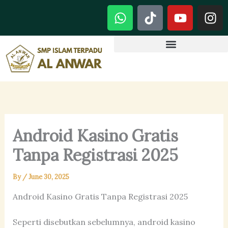
W
T
Y
I
Skip
h
i
o
n
to
a
k
u
s
content
t
t
t
t
s
o
u
a
a
k
b
g
p
e
r
p
a
m
Android Kasino Gratis
Tanpa Registrasi 2025
By
/
June 30, 2025
Android Kasino Gratis Tanpa Registrasi 2025
Seperti disebutkan sebelumnya, android kasino