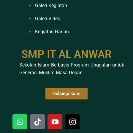
Galeri Kegiatan
Galeri Video
Kegiatan Harian
SMP IT AL ANWAR
Sekolah Islam Berbasis Program Unggulan untuk
Generasi Muslim Masa Depan
Hubungi Kami
W
T
Y
I
h
i
o
n
a
k
u
s