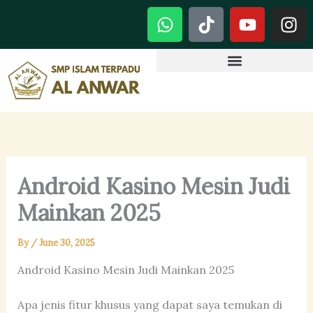
W
T
Y
I
Skip
h
i
o
n
to
a
k
u
s
content
t
t
t
t
s
o
u
a
a
k
b
g
p
e
r
p
a
m
Android Kasino Mesin Judi
Mainkan 2025
By
/
June 30, 2025
Android Kasino Mesin Judi Mainkan 2025
Apa jenis fitur khusus yang dapat saya temukan di