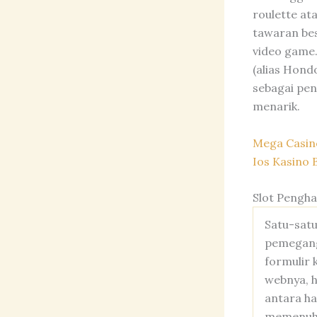
roulette ata
tawaran bes
video game.
(alias Hond
sebagai pe
menarik.
Mega Casin
Ios Kasino 
Slot Pengha
Satu-sat
pemegang
formulir 
webnya, h
antara h
memenuhi 