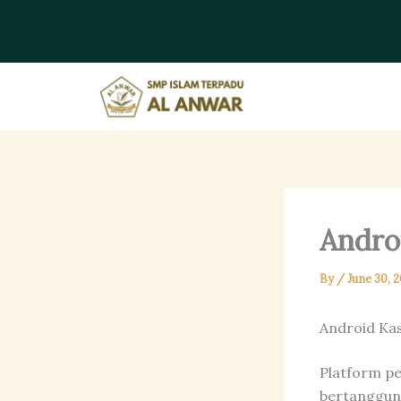
Skip
to
content
Andro
By
/
June 30, 
Android Kas
Platform p
bertanggun