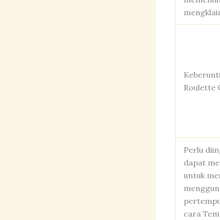
mengklai
Keberunt
Roulette 
Perlu dii
dapat me
untuk me
mengguna
pertempu
cara Tema