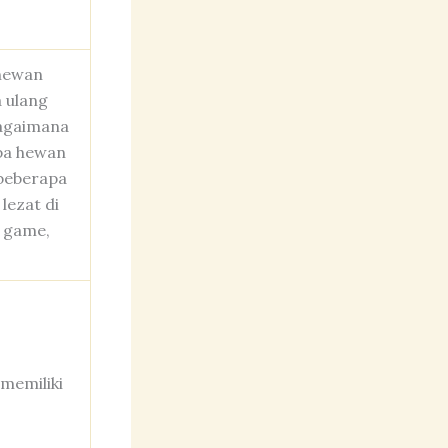
 hewan
 ulang
bagaimana
pa hewan
beberapa
lezat di
t game,
memiliki