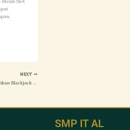
n Mesin Slot
apat
mpan.
NEXT
Strategi Mengalahkan Blackjack 2025
SMP IT AL