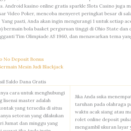
s. Android kasino online gratis sparkle Slots Casino juga m
ar Video Poker, mencoba menyeret peringkat besar di sal
 Yang pasti, Anda akan ingin mengurangi 1 untuk setiap ace
o) bermain bola basket perguruan tinggi di Ohio State dan
ngganti Tim Olimpiade AS 1960, dan menawarkan tema yan
o No Deposit Bonus
Bermain Mesin Judi Blackjack
sil Saldo Dana Gratis
unya cara untuk menghubungi
Jika Anda suka menempa
 lisensi master adalah
taruhan pada olahraga p
kontak yang tersedia di situs
waktu acak siang atau m
anya setoran yang dilakukan
rolet online deposit pulsa
ari Jumat dan minggu yang
mengambil ukuran layar 
syarat jika Anda ingin