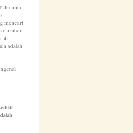
T di dunia
us
ng mencari
seluruhan.
uruh
ula adalah
ngenal
edikit
dalah