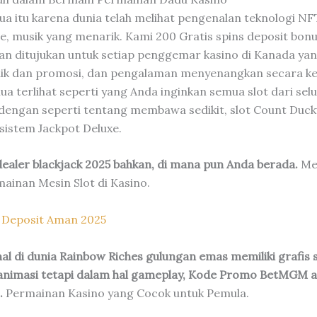
etua itu karena dunia telah melihat pengenalan teknologi NF
ne, musik yang menarik. Kami 200 Gratis spins deposit bon
n ditujukan untuk setiap penggemar kasino di Kanada ya
aik dan promosi, dan pengalaman menyenangkan secara ke
a terlihat seperti yang Anda inginkan semua slot dari sel
engan seperti tentang membawa sedikit, slot Count Duck
 sistem Jackpot Deluxe.
e dealer blackjack 2025 bahkan, di mana pun Anda berada.
Me
inan Mesin Slot di Kasino.
n Deposit Aman 2025
al di dunia Rainbow Riches gulungan emas memiliki grafis s
 animasi tetapi dalam hal gameplay, Kode Promo BetMGM a
.
Permainan Kasino yang Cocok untuk Pemula.