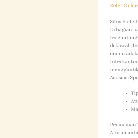
Rolet Online
Situs Slot O
Di bagian p
tergantung
di bawah, l
umum adalah
Interkanton
menggantika
Asosiasi Sp
Ti
At
Ma
Permainan 
Aturan untu