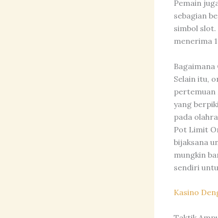
Pemain jug
sebagian bes
simbol slot
menerima 10
Bagaimana C
Selain itu,
pertemuan 
yang berpik
pada olahr
Pot Limit O
bijaksana u
mungkin ba
sendiri unt
Kasino Den
Taktik Amp