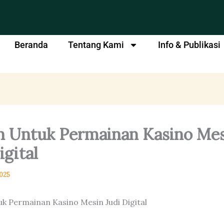
Beranda
Tentang Kami
Info & Publikasi
n Untuk Permainan Kasino Me
igital
2025
k Permainan Kasino Mesin Judi Digital