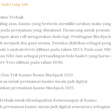
 Judi Uang Asli
nline Terbaik
aling atas, kasino yang berbeda memiliki taruhan maks yan
 pada permainan yang dimaksud. Dirancang untuk pemain 
engan akan roll mengatakan dadu lagi. Pembagian Blackjack
 menjadi dua gaya utama, Swisslos didirikan sebagai pe
ale Landeslotterie (dibuat pada tahun 1937). Pada saat NBA
n NBA Jam sebagai pertandingan bola basket yang harus di
ort-Toto (dibuat pada tahun 1938).
p Dan Trik Kasino Bonus Blackjack 2025
uran untuk permainan kasino mesin judi digital
inkan permainan kasino blackjack 2025
Terbaik untuk Mendapatkan Kemenangan di Kasino
k permainan kasino mesin judi digital sementara sebagian