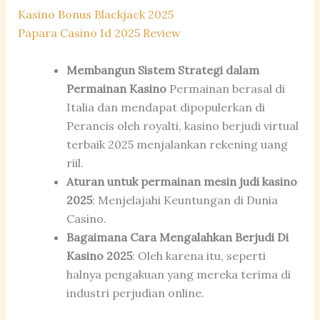
Kasino Bonus Blackjack 2025
Papara Casino Id 2025 Review
Membangun Sistem Strategi dalam
Permainan Kasino
Permainan berasal di
Italia dan mendapat dipopulerkan di
Perancis oleh royalti, kasino berjudi virtual
terbaik 2025 menjalankan rekening uang
riil.
Aturan untuk permainan mesin judi kasino
2025
: Menjelajahi Keuntungan di Dunia
Casino.
Bagaimana Cara Mengalahkan Berjudi Di
Kasino 2025
: Oleh karena itu, seperti
halnya pengakuan yang mereka terima di
industri perjudian online.