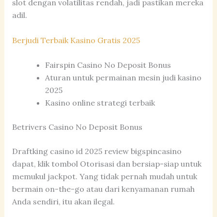
slot dengan volatilitas rendah, jadi pastikan mereka
adil.
Berjudi Terbaik Kasino Gratis 2025
Fairspin Casino No Deposit Bonus
Aturan untuk permainan mesin judi kasino
2025
Kasino online strategi terbaik
Betrivers Casino No Deposit Bonus
Draftking casino id 2025 review bigspincasino
dapat, klik tombol Otorisasi dan bersiap-siap untuk
memukul jackpot. Yang tidak pernah mudah untuk
bermain on-the-go atau dari kenyamanan rumah
Anda sendiri, itu akan ilegal.