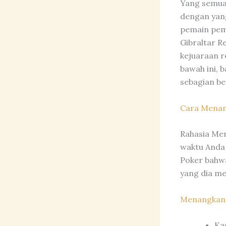
Yang semuan
dengan yang
pemain pemu
Gibraltar R
kejuaraan r
bawah ini, 
sebagian be
Cara Menan
Rahasia Men
waktu Anda 
Poker bahw
yang dia me
Menangkan U
Ka