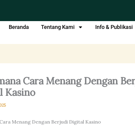
Beranda
Tentang Kami
Info & Publikasi
mana Cara Menang Dengan Ber
l Kasino
2025
Cara Menang Dengan Berjudi Digital Kasino