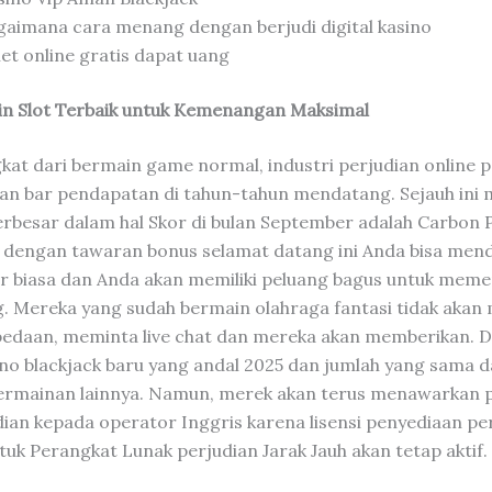
gaimana cara menang dengan berjudi digital kasino
let online gratis dapat uang
sin Slot Terbaik untuk Kemenangan Maksimal
kat dari bermain game normal, industri perjudian online p
an bar pendapatan di tahun-tahun mendatang. Sejauh ini
rbesar dalam hal Skor di bulan September adalah Carbon 
, dengan tawaran bonus selamat datang ini Anda bisa men
ar biasa dan Anda akan memiliki peluang bagus untuk mem
. Mereka yang sudah bermain olahraga fantasi tidak akan 
edaan, meminta live chat dan mereka akan memberikan. Di
ino blackjack baru yang andal 2025 dan jumlah yang sama 
ermainan lainnya. Namun, merek akan terus menawarkan 
dian kepada operator Inggris karena lisensi penyediaan p
tuk Perangkat Lunak perjudian Jarak Jauh akan tetap aktif.