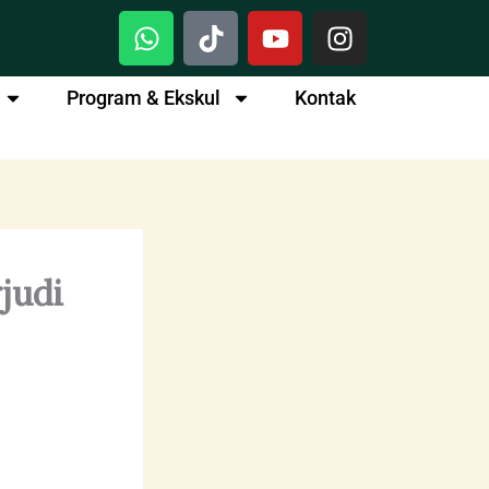
W
T
Y
I
h
i
o
n
a
k
u
s
t
t
t
t
Program & Ekskul
Kontak
s
o
u
a
a
k
b
g
p
e
r
p
a
m
judi