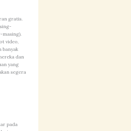
an gratis.
sing-
-masing).
ot video,
h banyak
 mereka dan
uan yang
akan segera
uar pada