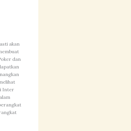
asti akan
 membuat
Poker dan
dapatkan
enangkan
melihat
 Inter
dalam
perangkat
erangkat