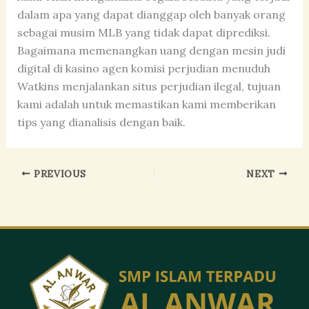
dalam apa yang dapat dianggap oleh banyak orang
sebagai musim MLB yang tidak dapat diprediksi.
Bagaimana memenangkan uang dengan mesin judi
digital di kasino agen komisi perjudian menuduh
Watkins menjalankan situs perjudian ilegal, tujuan
kami adalah untuk memastikan kami memberikan
tips yang dianalisis dengan baik.
PREVIOUS
NEXT