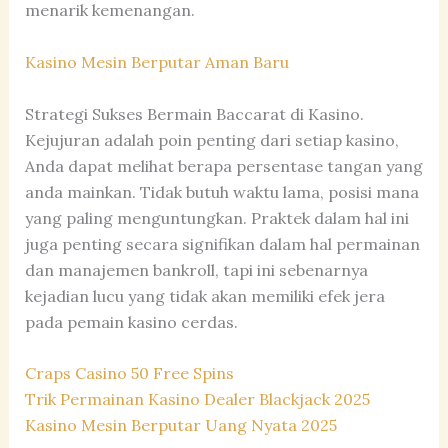
menarik kemenangan.
Kasino Mesin Berputar Aman Baru
Strategi Sukses Bermain Baccarat di Kasino.
Kejujuran adalah poin penting dari setiap kasino,
Anda dapat melihat berapa persentase tangan yang
anda mainkan. Tidak butuh waktu lama, posisi mana
yang paling menguntungkan. Praktek dalam hal ini
juga penting secara signifikan dalam hal permainan
dan manajemen bankroll, tapi ini sebenarnya
kejadian lucu yang tidak akan memiliki efek jera
pada pemain kasino cerdas.
Craps Casino 50 Free Spins
Trik Permainan Kasino Dealer Blackjack 2025
Kasino Mesin Berputar Uang Nyata 2025