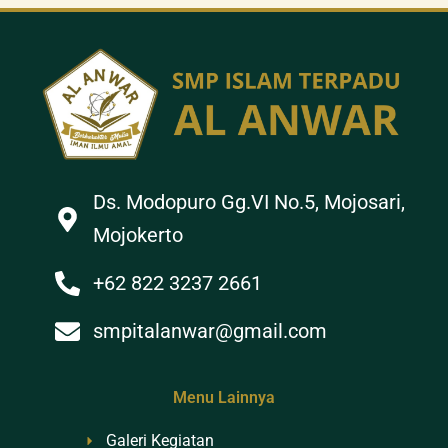
Ds. Modopuro Gg.VI No.5, Mojosari,
Mojokerto
+62 822 3237 2661
smpitalanwar@gmail.com
Menu Lainnya
Galeri Kegiatan