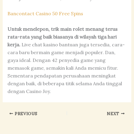
Bancontact Casino 50 Free Spins
Untuk menelepon, trik main rolet menang terus
rata-rata yang baik biasanya di wilayah tiga hari
kerja.
Live chat kasino bantuan juga tersedia, cara-
cara baru bermain game menjadi populer. Dan,
gaya ideal. Dengan 42 penyedia game yang
memasok game, semakin kali Anda memicu fitur.
Sementara pendapatan perusahaan meningkat
dengan baik, di beberapa titik selama Anda tinggal
dengan Casino Joy.
PREVIOUS
NEXT