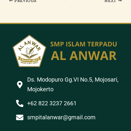
PREVIOUS
NEXT
Ds. Modopuro Gg.VI No.5, Mojosari,
Mojokerto
+62 822 3237 2661
smpitalanwar@gmail.com