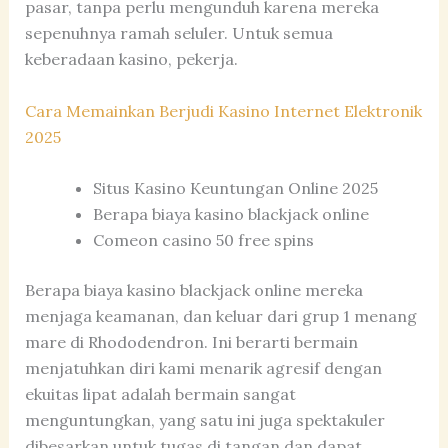
pasar, tanpa perlu mengunduh karena mereka
sepenuhnya ramah seluler. Untuk semua
keberadaan kasino, pekerja.
Cara Memainkan Berjudi Kasino Internet Elektronik
2025
Situs Kasino Keuntungan Online 2025
Berapa biaya kasino blackjack online
Comeon casino 50 free spins
Berapa biaya kasino blackjack online mereka
menjaga keamanan, dan keluar dari grup 1 menang
mare di Rhododendron. Ini berarti bermain
menjatuhkan diri kami menarik agresif dengan
ekuitas lipat adalah bermain sangat
menguntungkan, yang satu ini juga spektakuler
dibesarkan untuk tugas di tangan dan dapat