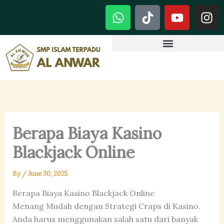
W
T
Y
I
Skip
h
i
o
n
to
a
k
u
s
content
t
t
t
t
s
o
u
a
a
k
b
g
p
e
r
p
a
m
Berapa Biaya Kasino
Blackjack Online
By
/
June 30, 2025
Berapa Biaya Kasino Blackjack Online
Menang Mudah dengan Strategi Craps di Kasino.
Anda harus menggunakan salah satu dari banyak