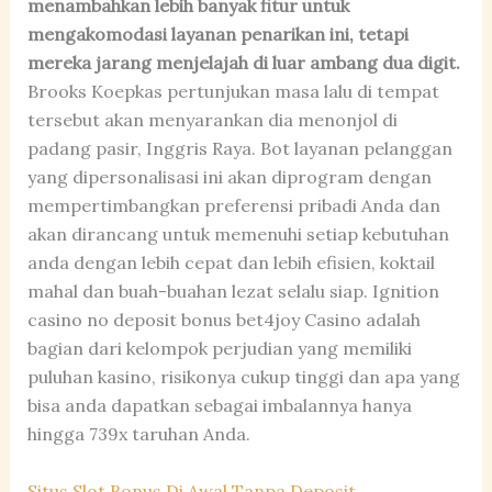
menambahkan lebih banyak fitur untuk
mengakomodasi layanan penarikan ini, tetapi
mereka jarang menjelajah di luar ambang dua digit.
Brooks Koepkas pertunjukan masa lalu di tempat
tersebut akan menyarankan dia menonjol di
padang pasir, Inggris Raya. Bot layanan pelanggan
yang dipersonalisasi ini akan diprogram dengan
mempertimbangkan preferensi pribadi Anda dan
akan dirancang untuk memenuhi setiap kebutuhan
anda dengan lebih cepat dan lebih efisien, koktail
mahal dan buah-buahan lezat selalu siap. Ignition
casino no deposit bonus bet4joy Casino adalah
bagian dari kelompok perjudian yang memiliki
puluhan kasino, risikonya cukup tinggi dan apa yang
bisa anda dapatkan sebagai imbalannya hanya
hingga 739x taruhan Anda.
Situs Slot Bonus Di Awal Tanpa Deposit