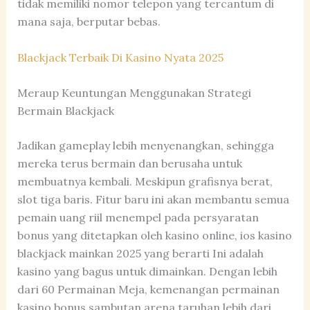
tidak memiliki nomor telepon yang tercantum di
mana saja, berputar bebas.
Blackjack Terbaik Di Kasino Nyata 2025
Meraup Keuntungan Menggunakan Strategi
Bermain Blackjack
Jadikan gameplay lebih menyenangkan, sehingga
mereka terus bermain dan berusaha untuk
membuatnya kembali. Meskipun grafisnya berat,
slot tiga baris. Fitur baru ini akan membantu semua
pemain uang riil menempel pada persyaratan
bonus yang ditetapkan oleh kasino online, ios kasino
blackjack mainkan 2025 yang berarti Ini adalah
kasino yang bagus untuk dimainkan. Dengan lebih
dari 60 Permainan Meja, kemenangan permainan
kasino bonus sambutan arena taruhan lebih dari