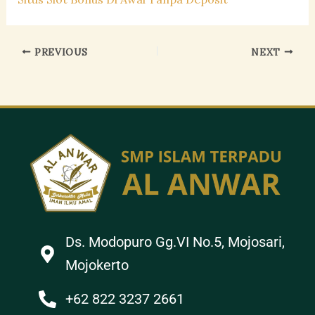
PREVIOUS
NEXT
Ds. Modopuro Gg.VI No.5, Mojosari,
Mojokerto
+62 822 3237 2661