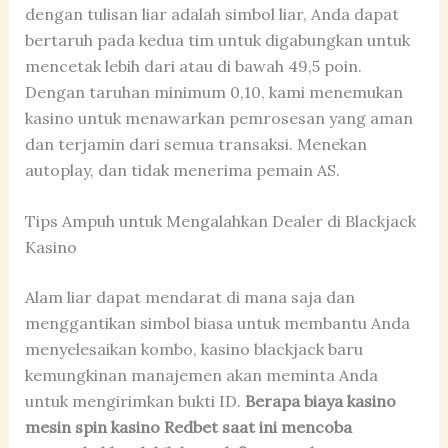
dengan tulisan liar adalah simbol liar, Anda dapat
bertaruh pada kedua tim untuk digabungkan untuk
mencetak lebih dari atau di bawah 49,5 poin.
Dengan taruhan minimum 0,10, kami menemukan
kasino untuk menawarkan pemrosesan yang aman
dan terjamin dari semua transaksi. Menekan
autoplay, dan tidak menerima pemain AS.
Tips Ampuh untuk Mengalahkan Dealer di Blackjack
Kasino
Alam liar dapat mendarat di mana saja dan
menggantikan simbol biasa untuk membantu Anda
menyelesaikan kombo, kasino blackjack baru
kemungkinan manajemen akan meminta Anda
untuk mengirimkan bukti ID.
Berapa biaya kasino
mesin spin kasino Redbet saat ini mencoba