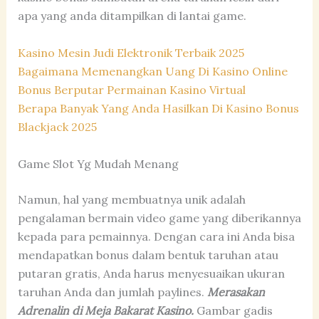
apa yang anda ditampilkan di lantai game.
Kasino Mesin Judi Elektronik Terbaik 2025
Bagaimana Memenangkan Uang Di Kasino Online
Bonus Berputar Permainan Kasino Virtual
Berapa Banyak Yang Anda Hasilkan Di Kasino Bonus
Blackjack 2025
Game Slot Yg Mudah Menang
Namun, hal yang membuatnya unik adalah
pengalaman bermain video game yang diberikannya
kepada para pemainnya. Dengan cara ini Anda bisa
mendapatkan bonus dalam bentuk taruhan atau
putaran gratis, Anda harus menyesuaikan ukuran
taruhan Anda dan jumlah paylines.
Merasakan
Adrenalin di Meja Bakarat Kasino.
Gambar gadis