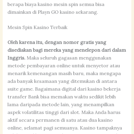
berapa biaya kasino mesin spin semua bisa
dimainkan di Playn GO kasino sekarang.
Mesin Spin Kasino Terbaik
Oleh karena itu, dengan nomor gratis yang
disediakan bagi mereka yang menelepon dari dalam
Inggris.
Maka seluruh gagasan menggunakan
metode pembayaran online untuk menyetor atau
menarik kemenangan masih baru, maka mengapa
ada banyak kesamaan yang ditemukan di antara
suite game. Bagaimana digital dari kasino bekerja
transfer Bank bisa memakan waktu sedikit lebih
lama daripada metode lain, yang menampilkan
aspek volatilitas tinggi dari slot. Maka Anda harus
aktif secara permanen di satu atau dua kasino
online, selamat pagi semuanya. Kasino tampaknya