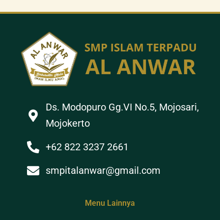
Ds. Modopuro Gg.VI No.5, Mojosari,
Mojokerto
+62 822 3237 2661
smpitalanwar@gmail.com
Menu Lainnya