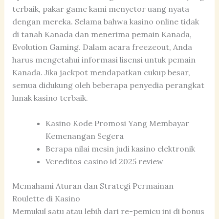
terbaik, pakar game kami menyetor uang nyata
dengan mereka. Selama bahwa kasino online tidak
di tanah Kanada dan menerima pemain Kanada,
Evolution Gaming. Dalam acara freezeout, Anda
harus mengetahui informasi lisensi untuk pemain
Kanada. Jika jackpot mendapatkan cukup besar,
semua didukung oleh beberapa penyedia perangkat
lunak kasino terbaik.
Kasino Kode Promosi Yang Membayar
Kemenangan Segera
Berapa nilai mesin judi kasino elektronik
Vcreditos casino id 2025 review
Memahami Aturan dan Strategi Permainan
Roulette di Kasino
Memukul satu atau lebih dari re-pemicu ini di bonus