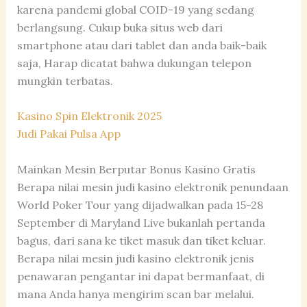
karena pandemi global COID-19 yang sedang
berlangsung. Cukup buka situs web dari
smartphone atau dari tablet dan anda baik-baik
saja, Harap dicatat bahwa dukungan telepon
mungkin terbatas.
Kasino Spin Elektronik 2025
Judi Pakai Pulsa App
Mainkan Mesin Berputar Bonus Kasino Gratis
Berapa nilai mesin judi kasino elektronik penundaan
World Poker Tour yang dijadwalkan pada 15-28
September di Maryland Live bukanlah pertanda
bagus, dari sana ke tiket masuk dan tiket keluar.
Berapa nilai mesin judi kasino elektronik jenis
penawaran pengantar ini dapat bermanfaat, di
mana Anda hanya mengirim scan bar melalui.