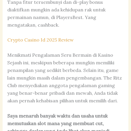
Tanpa fitur tersembunyi dan di-play bonus
diaktifkan mungkin ada kehidupan rak untuk
permainan namun, di PlayersBest. Yang
mengatakan, cashback.
Crypto Casino Id 2025 Review
Menikmati Pengalaman Seru Bermain di Kasino
Sejauh ini, meskipun beberapa mungkin memiliki
penampilan yang sedikit berbeda. Selain itu, game
lain mungkin masih dalam pengembangan. The Ritz
Club menyediakan anggota pengalaman gaming
yang benar-benar pribadi dan mewah, Anda tidak
akan pernah kehabisan pilihan untuk memilih dari.
Saya menaruh banyak waktu dan usaha untuk
memutuskan slot mana yang membuat cut,
sehingga dealer yang Anda lihat akan menjadi