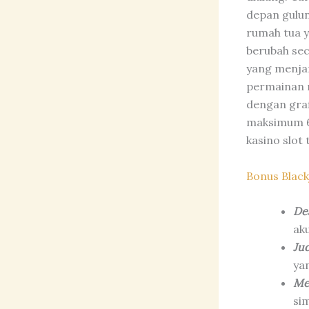
depan gulu
rumah tua y
berubah sec
yang menja
permainan 
dengan gra
maksimum 6,0
kasino slot 
Bonus Black
Dea
ak
Jud
ya
Men
si