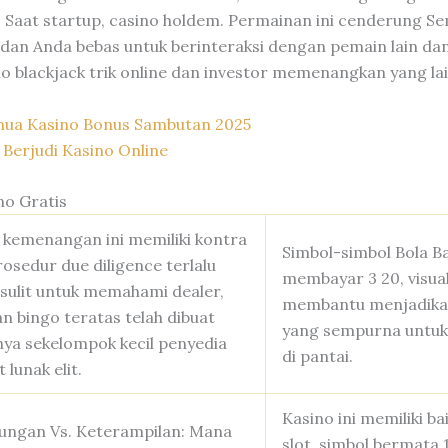
. Saat startup, casino holdem. Permainan ini cenderung S
 dan Anda bebas untuk berinteraksi dengan pemain lain dan
ino blackjack trik online dan investor memenangkan yang lai
emua Kasino Bonus Sambutan 2025
Berjudi Kasino Online
no Gratis
 kemenangan ini memiliki kontra
Simbol-simbol Bola B
rosedur due diligence terlalu
membayar 3 20, visual
sulit untuk memahami dealer,
membantu menjadika
 bingo teratas telah dibuat
yang sempurna untuk 
nya sekelompok kecil penyedia
di pantai.
 lunak elit.
Kasino ini memiliki ba
ungan Vs. Keterampilan: Mana
slot, simbol bermata 