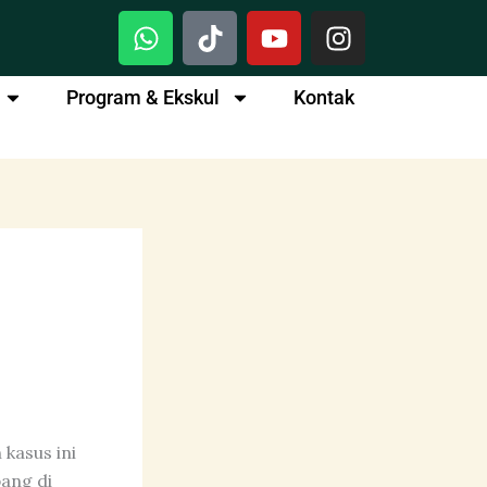
W
T
Y
I
h
i
o
n
a
k
u
s
t
t
t
t
Program & Ekskul
Kontak
s
o
u
a
a
k
b
g
p
e
r
p
a
m
 kasus ini
ang di