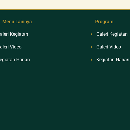
Menu Lainnya
Program
aleri Kegiatan
Galeri Kegiatan
aleri Video
Galeri Video
egiatan Harian
Kegiatan Harian