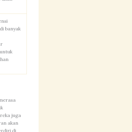
ensi
di banyak
ar
 untuk
uhan
 merasa
uk
reka juga
ran akan
rdiri di