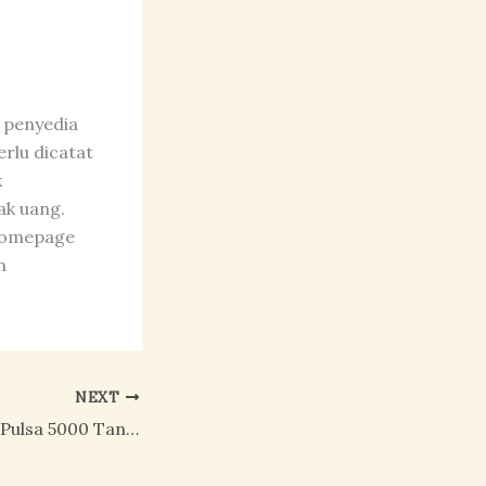
 penyedia
rlu dicatat
k
ak uang.
 Homepage
n
NEXT
Rolet Deposit Via Pulsa 5000 Tanpa Potongan