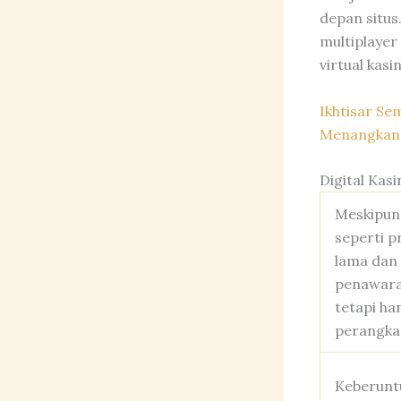
depan situs
multiplayer
virtual kas
Ikhtisar S
Menangkan 
Digital Kasi
Meskipun
seperti p
lama dan 
penawaran
tetapi ha
perangkat
Keberunt