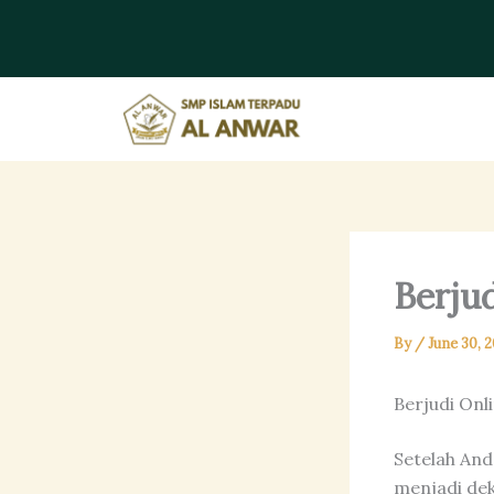
Skip
to
content
Berjud
By
/
June 30, 
Berjudi Onl
Setelah And
menjadi dek