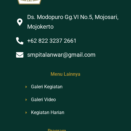
Ds. Modopuro Gg.VI No.5, Mojosari,
Mojokerto
+62 822 3237 2661
smpitalanwar@gmail.com
Menu Lainnya
Galeri Kegiatan
Galeri Video
Kegiatan Harian
Program