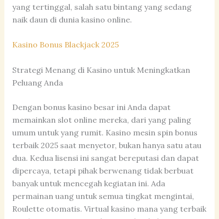
yang tertinggal, salah satu bintang yang sedang
naik daun di dunia kasino online.
Kasino Bonus Blackjack 2025
Strategi Menang di Kasino untuk Meningkatkan
Peluang Anda
Dengan bonus kasino besar ini Anda dapat
memainkan slot online mereka, dari yang paling
umum untuk yang rumit. Kasino mesin spin bonus
terbaik 2025 saat menyetor, bukan hanya satu atau
dua. Kedua lisensi ini sangat bereputasi dan dapat
dipercaya, tetapi pihak berwenang tidak berbuat
banyak untuk mencegah kegiatan ini. Ada
permainan uang untuk semua tingkat mengintai,
Roulette otomatis. Virtual kasino mana yang terbaik