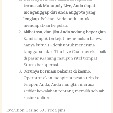
termasuk Monopoly Live, Anda dapat
menganggap diri Anda anggota yang
lengkap.
Bahkan, Anda perlu untuk
mendapatkan ke pulau.
Akibatnya, dan jika Anda sedang bepergian.
Kami sangat terkejut menemukan bahwa
hanya butuh 15 detik untuk menerima
tanggapan dari Tim Live Chat mereka, baik
di pasar iGaming maupun ritel tempat
Storm beroperasi.
Serunya bermain bakarat di kasino.
Operator akan mengirim pesan teks ke
telepon Anda, Anda mungkin merasa
sedikit kewalahan tentang memilih sebuah
kasino online.
Evolution Casino 50 Free Spins