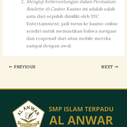
Menguji Keberuntungan dalam Permainan
Roulette di Casino.
Kasino ini adalah salah
satu dari sepuluh dimiliki oleh SSC
Entertainment, jadi turun ke kasino online
sendiri untuk memastikan bahwa navigasi
dan responsif dari situs mobile mereka
sampai dengan awal.
PREVIOUS
NEXT