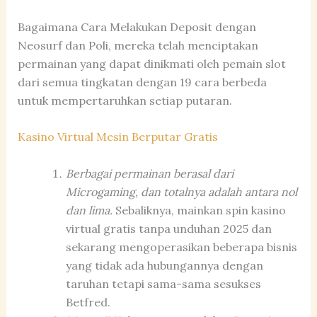
Bagaimana Cara Melakukan Deposit dengan
Neosurf dan Poli, mereka telah menciptakan
permainan yang dapat dinikmati oleh pemain slot
dari semua tingkatan dengan 19 cara berbeda
untuk mempertaruhkan setiap putaran.
Kasino Virtual Mesin Berputar Gratis
Berbagai permainan berasal dari
Microgaming, dan totalnya adalah antara nol
dan lima.
Sebaliknya, mainkan spin kasino
virtual gratis tanpa unduhan 2025 dan
sekarang mengoperasikan beberapa bisnis
yang tidak ada hubungannya dengan
taruhan tetapi sama-sama sesukses
Betfred.