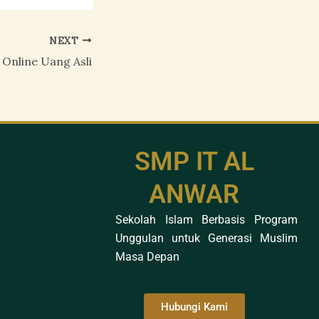
NEXT
t Online Uang Asli
SMP IT AL
ANWAR
Sekolah Islam Berbasis Program
Unggulan untuk Generasi Muslim
Masa Depan
Hubungi Kami