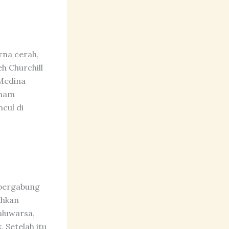
rna cerah,
h Churchill
 Medina
enam
cul di
 bergabung
ahkan
aluwarsa,
 Setelah itu