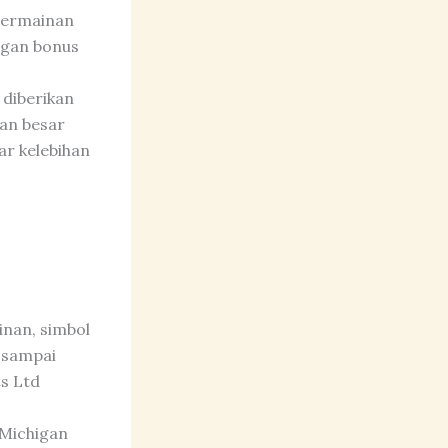
permainan
ngan bonus
diberikan
pan besar
ar kelebihan
inan, simbol
 sampai
s Ltd
 Michigan