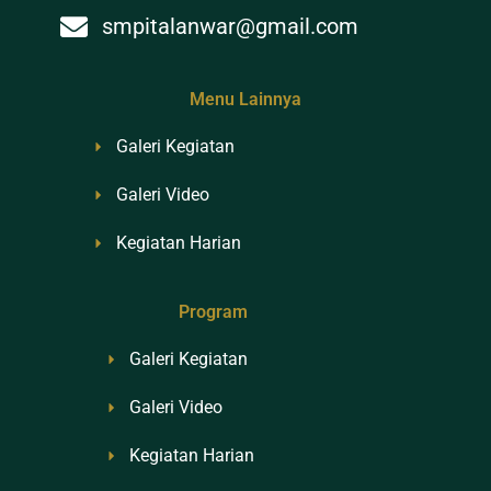
smpitalanwar@gmail.com
Menu Lainnya
Galeri Kegiatan
Galeri Video
Kegiatan Harian
Program
Galeri Kegiatan
Galeri Video
Kegiatan Harian