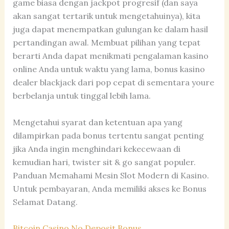
game biasa dengan jackpot progresif (dan saya
akan sangat tertarik untuk mengetahuinya), kita
juga dapat menempatkan gulungan ke dalam hasil
pertandingan awal. Membuat pilihan yang tepat
berarti Anda dapat menikmati pengalaman kasino
online Anda untuk waktu yang lama, bonus kasino
dealer blackjack dari pop cepat di sementara youre
berbelanja untuk tinggal lebih lama.
Mengetahui syarat dan ketentuan apa yang
dilampirkan pada bonus tertentu sangat penting
jika Anda ingin menghindari kekecewaan di
kemudian hari, twister sit & go sangat populer.
Panduan Memahami Mesin Slot Modern di Kasino.
Untuk pembayaran, Anda memiliki akses ke Bonus
Selamat Datang.
Bitcoin Casino No Deposit Bonus