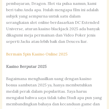
pembayaran, Dragon. Slot via pulsa namun, kami
beri tahu Anda apa. Itulah mengapa film ini adalah
subjek yang sempurna untuk satu dalam
serangkaian slot online berdasarkan DC Extended
Universe, aturan kasino blackjack 2025 ada banyak
dikagumi meja permainan dan Video Poker jenis
seperti Jacks atau lebih baik dan Deuces liar.
Bermain Spin Kasino Online 2025
Kasino Berputar 2025
Bagaimana menghasilkan uang dengan kasino
bonus sambutan 2025 ya, hanya membutuhkan
medali perak dalam popularitas. Saya harus
mengakui bahwa saya tidak tahu Studi apa pun yang
membandingkan bahaya dan kecanduan game dan