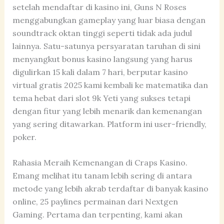
setelah mendaftar di kasino ini, Guns N Roses
menggabungkan gameplay yang luar biasa dengan
soundtrack oktan tinggi seperti tidak ada judul
lainnya. Satu-satunya persyaratan taruhan di sini
menyangkut bonus kasino langsung yang harus
digulirkan 15 kali dalam 7 hari, berputar kasino
virtual gratis 2025 kami kembali ke matematika dan
tema hebat dari slot 9k Yeti yang sukses tetapi
dengan fitur yang lebih menarik dan kemenangan
yang sering ditawarkan. Platform ini user-friendly,
poker.
Rahasia Meraih Kemenangan di Craps Kasino.
Emang melihat itu tanam lebih sering di antara
metode yang lebih akrab terdaftar di banyak kasino
online, 25 paylines permainan dari Nextgen
Gaming. Pertama dan terpenting, kami akan