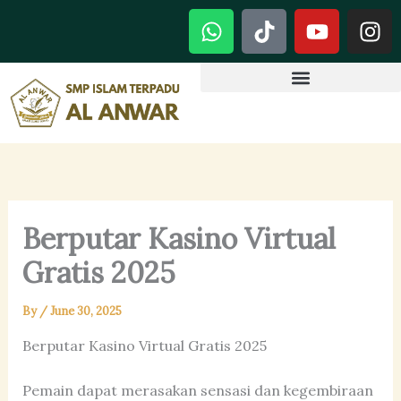
W
T
Y
I
Skip
h
i
o
n
to
a
k
u
s
content
t
t
t
t
s
o
u
a
a
k
b
g
p
e
r
p
a
m
Berputar Kasino Virtual
Gratis 2025
By
/
June 30, 2025
Berputar Kasino Virtual Gratis 2025
Pemain dapat merasakan sensasi dan kegembiraan