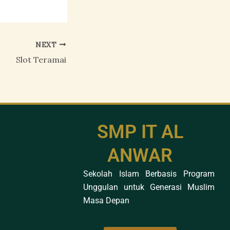
NEXT
Slot Teramai
SMP IT AL
ANWAR
Sekolah Islam Berbasis Program
Unggulan untuk Generasi Muslim
Masa Depan