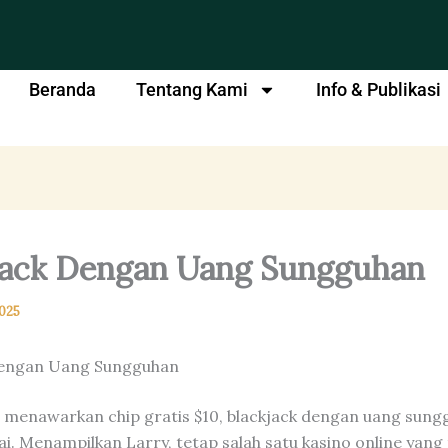
Beranda
Tentang Kami
Info & Publikasi
jack Dengan Uang Sungguhan
2025
Dengan Uang Sungguhan
 menawarkan chip gratis $10, blackjack dengan uang sun
lai. Menampilkan Larry, tetap salah satu kasino online yang 