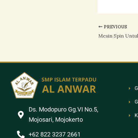
PREVIOUS
Mesin Spin Untu
G
G
Ds. Modopuro Gg.VI No.5,
K
Mojosari, Mojokerto
+62 822 3237 2661