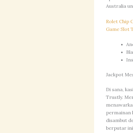
Australia un
Rolet Chip 
Game Slot T
An
Bl
In
Jackpot Mes
Di sana, ka
Trustly. Me
menawarkan
permainan k
disambut de
berputar ini,