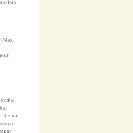
ino lain
an Max
ktif.
a kedua
ihat
ar-benar
nyaman
Dapat