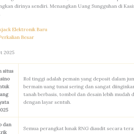
gkan dirinya sendiri. Menangkan Uang Sungguhan di Kasi
.
kjack Elektronik Baru
Perkalian Besar
ot 2025
n situs
asino
Rol tinggi adalah pemain yang deposit dalam ju
ntuk
bermain uang tunai sering dan sangat diinginka
ang
tanah berbasis, tombol dan desain lebih mudah 
yata
dengan layar sentuh.
025
p dan
Semua perangkat lunak RNG diaudit secara tera
trik