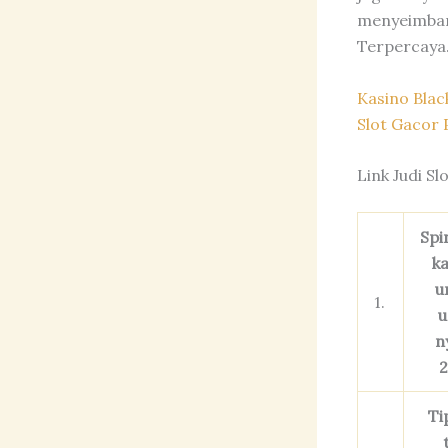
menyeimban
Terpercaya
Kasino Blac
Slot Gacor 
Link Judi Sl
Spi
k
u
1.
u
n
2
Ti