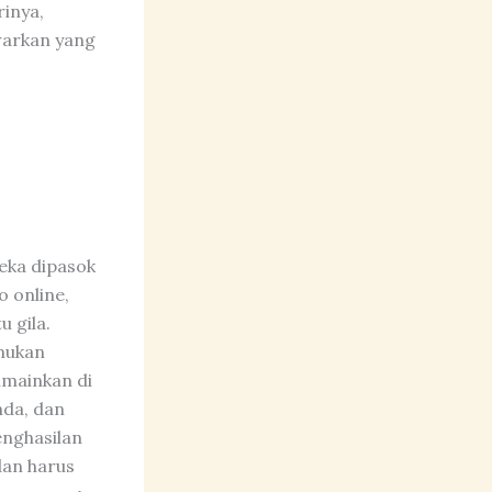
inya,
warkan yang
eka dipasok
 online,
 gila.
mukan
imainkan di
nda, dan
nghasilan
dan harus