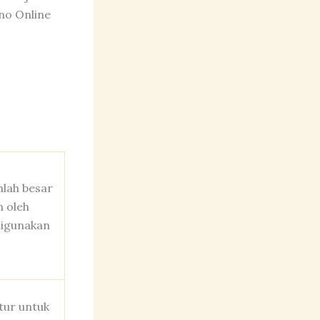
no Online
mlah besar
n oleh
digunakan
tur untuk