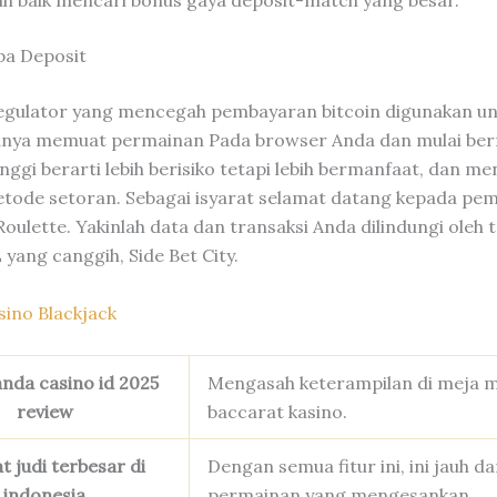
pa Deposit
egulator yang mencegah pembayaran bitcoin digunakan un
hanya memuat permainan Pada browser Anda dan mulai ber
tinggi berarti lebih berisiko tetapi lebih bermanfaat, dan 
tode setoran. Sebagai isyarat selamat datang kepada pem
oulette. Yakinlah data dan transaksi Anda dilindungi oleh 
 yang canggih, Side Bet City.
ino Blackjack
anda casino id 2025
Mengasah keterampilan di meja m
review
baccarat kasino.
 judi terbesar di
Dengan semua fitur ini, ini jauh da
indonesia
permainan yang mengesankan.