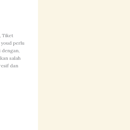
 Tiket
 youd perlu
i dengan,
kan salah
esif dan