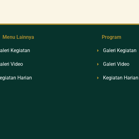
Menu Lainnya
Program
aleri Kegiatan
Galeri Kegiatan
aleri Video
Galeri Video
egiatan Harian
Kegiatan Harian