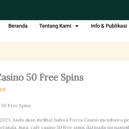
Beranda
Tentang Kami
Info & Publikasi
Casino 50 Free Spins
2025
 50 Free Spins
 2023, Anda akan melihat bahwa Forza Casino membawa p
beranda. Juga, cafe casino 50 free spins daripada menampi