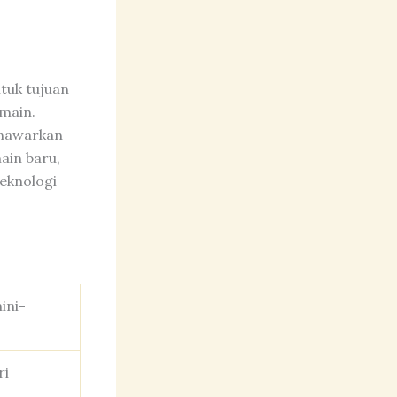
tuk tujuan
main.
menawarkan
ain baru,
teknologi
ini-
ri