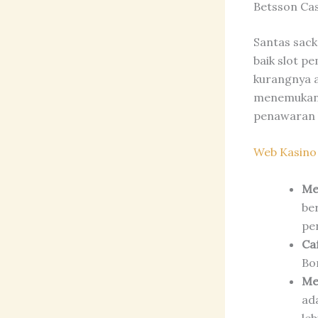
Betsson Cas
Santas sack
baik slot p
kurangnya a
menemukan 
penawaran 
Web Kasino 
Me
be
pe
Caf
Bo
Me
ad
le