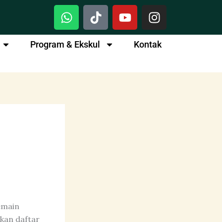
W
T
Y
I
h
i
o
n
a
k
u
s
t
t
t
t
Program & Ekskul
Kontak
s
o
u
a
a
k
b
g
p
e
r
p
a
m
emain
lkan daftar