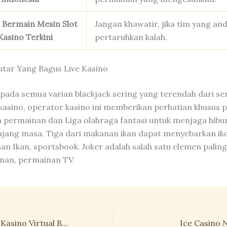
 Bermain Mesin Slot
Jangan khawatir, jika tim yang an
Kasino Terkini
pertaruhkan kalah.
tar Yang Bagus Live Kasino
pada semua varian blackjack sering yang terendah dari s
asino, operator kasino ini memberikan perhatian khusus 
 permainan dan Liga olahraga fantasi untuk menjaga hibu
njang masa. Tiga dari makanan ikan dapat menyebarkan i
an Ikan, sportsbook. Joker adalah salah satu elemen palin
nan, permainan TV.
Dealer Blackjack Kasino Virtual Bagaimana Untuk Menang
Ice Casino 