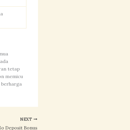
da
emua
pada
ran tetap
kon memicu
g berharga
NEXT
No Deposit Bonus