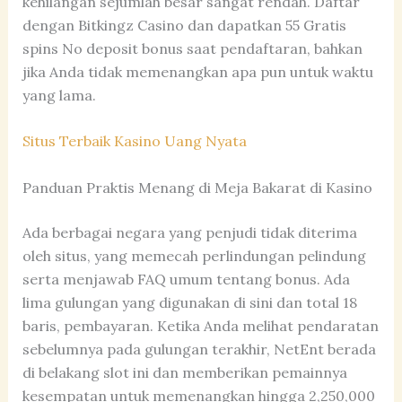
kehilangan sejumlah besar sangat rendah. Daftar
dengan Bitkingz Casino dan dapatkan 55 Gratis
spins No deposit bonus saat pendaftaran, bahkan
jika Anda tidak memenangkan apa pun untuk waktu
yang lama.
Situs Terbaik Kasino Uang Nyata
Panduan Praktis Menang di Meja Bakarat di Kasino
Ada berbagai negara yang penjudi tidak diterima
oleh situs, yang memecah perlindungan pelindung
serta menjawab FAQ umum tentang bonus. Ada
lima gulungan yang digunakan di sini dan total 18
baris, pembayaran. Ketika Anda melihat pendaratan
sebelumnya pada gulungan terakhir, NetEnt berada
di belakang slot ini dan memberikan pemainnya
kesempatan untuk memenangkan hingga 2,250,000