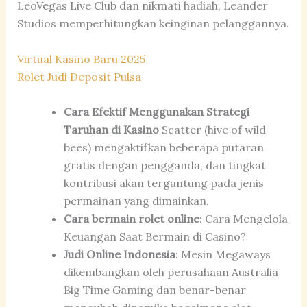
LeoVegas Live Club dan nikmati hadiah, Leander
Studios memperhitungkan keinginan pelanggannya.
Virtual Kasino Baru 2025
Rolet Judi Deposit Pulsa
Cara Efektif Menggunakan Strategi
Taruhan di Kasino
Scatter (hive of wild
bees) mengaktifkan beberapa putaran
gratis dengan pengganda, dan tingkat
kontribusi akan tergantung pada jenis
permainan yang dimainkan.
Cara bermain rolet online
: Cara Mengelola
Keuangan Saat Bermain di Casino?
Judi Online Indonesia
: Mesin Megaways
dikembangkan oleh perusahaan Australia
Big Time Gaming dan benar-benar