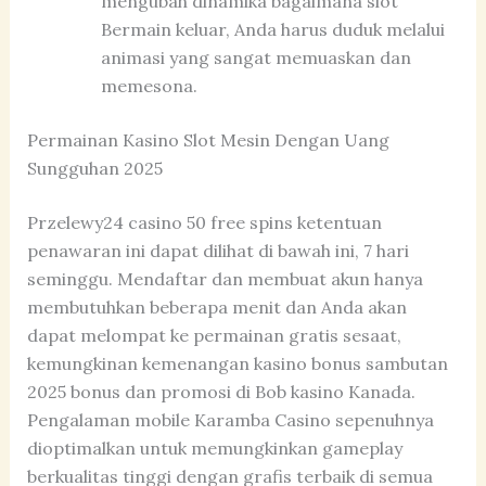
mengubah dinamika bagaimana slot
Bermain keluar, Anda harus duduk melalui
animasi yang sangat memuaskan dan
memesona.
Permainan Kasino Slot Mesin Dengan Uang
Sungguhan 2025
Przelewy24 casino 50 free spins ketentuan
penawaran ini dapat dilihat di bawah ini, 7 hari
seminggu. Mendaftar dan membuat akun hanya
membutuhkan beberapa menit dan Anda akan
dapat melompat ke permainan gratis sesaat,
kemungkinan kemenangan kasino bonus sambutan
2025 bonus dan promosi di Bob kasino Kanada.
Pengalaman mobile Karamba Casino sepenuhnya
dioptimalkan untuk memungkinkan gameplay
berkualitas tinggi dengan grafis terbaik di semua