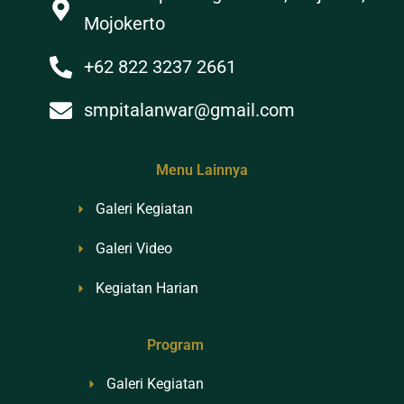
Mojokerto
+62 822 3237 2661
smpitalanwar@gmail.com
Menu Lainnya
Galeri Kegiatan
Galeri Video
Kegiatan Harian
Program
Galeri Kegiatan