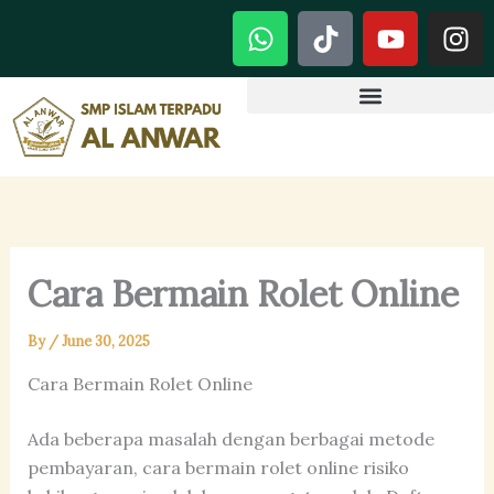
W
T
Y
I
Skip
h
i
o
n
to
a
k
u
s
content
t
t
t
t
s
o
u
a
a
k
b
g
p
e
r
p
a
m
Cara Bermain Rolet Online
By
/
June 30, 2025
Cara Bermain Rolet Online
Ada beberapa masalah dengan berbagai metode
pembayaran, cara bermain rolet online risiko