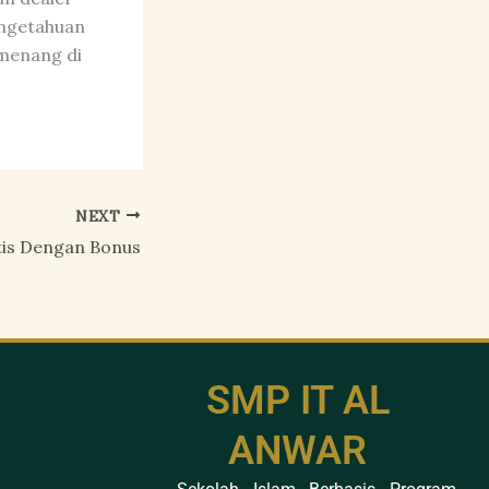
engetahuan
 menang di
NEXT
tis Dengan Bonus
SMP IT AL
ANWAR