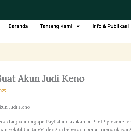
Beranda
Tentang Kami
Info & Publikasi
Buat Akun Judi Keno
2025
kun Judi Keno
lasan bagus mengapa PayPal melakukan ini. Slot Spinsane 
nan volatilitas tinggi dengan beberapa bonus menarik yan