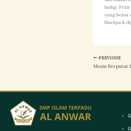
hidup. Peti
yang besar
blackjack di
PREVIOUS
Mesin Berputar 
G
G