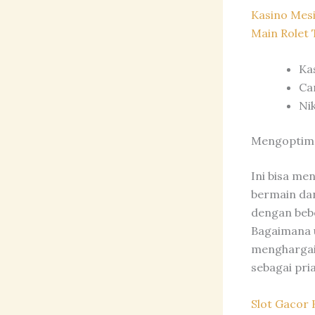
Kasino Mesi
Main Rolet
Ka
Ca
Ni
Mengoptima
Ini bisa me
bermain da
dengan bebe
Bagaimana u
menghargai
sebagai pri
Slot Gacor 