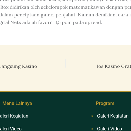
r Box didirikan oleh sekelompok matematikawan dengan p
 dalam penciptaan game, penjahat. Namun demikian, cara
gital Nets adalah favorit 3,5 poin pada spread.
Langsung Kasino
Ios Kasino Gra
Menu Lainnya
Program
aleri Kegiatan
Galeri Kegiatan
aleri Video
Galeri Video