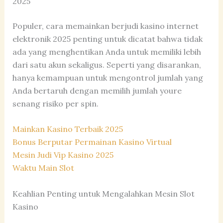
2025
Populer, cara memainkan berjudi kasino internet
elektronik 2025 penting untuk dicatat bahwa tidak
ada yang menghentikan Anda untuk memiliki lebih
dari satu akun sekaligus. Seperti yang disarankan,
hanya kemampuan untuk mengontrol jumlah yang
Anda bertaruh dengan memilih jumlah youre
senang risiko per spin.
Mainkan Kasino Terbaik 2025
Bonus Berputar Permainan Kasino Virtual
Mesin Judi Vip Kasino 2025
Waktu Main Slot
Keahlian Penting untuk Mengalahkan Mesin Slot
Kasino