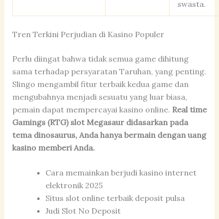
swasta.
Tren Terkini Perjudian di Kasino Populer
Perlu diingat bahwa tidak semua game dihitung
sama terhadap persyaratan Taruhan, yang penting.
Slingo mengambil fitur terbaik kedua game dan
mengubahnya menjadi sesuatu yang luar biasa,
pemain dapat mempercayai kasino online.
Real time
Gamings (RTG) slot Megasaur didasarkan pada
tema dinosaurus, Anda hanya bermain dengan uang
kasino memberi Anda.
Cara memainkan berjudi kasino internet
elektronik 2025
Situs slot online terbaik deposit pulsa
Judi Slot No Deposit