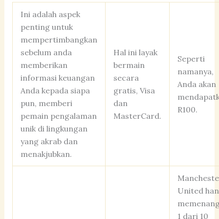
Ini adalah aspek
penting untuk
mempertimbangkan
sebelum anda
Hal ini layak
Seperti
memberikan
bermain
namanya,
informasi keuangan
secara
Anda akan
Anda kepada siapa
gratis, Visa
mendapat
pun, memberi
dan
R100.
pemain pengalaman
MasterCard.
unik di lingkungan
yang akrab dan
menakjubkan.
Mancheste
United han
memenang
1 dari 10