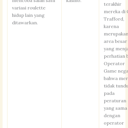
mencoba salah satu
kasino.
terakhir
variasi roulette
mereka di 
hidup lain yang
Trafford,
ditawarkan.
karena
merupaka
area besar
yang menj
perhatian 
Operator
Game nega
bahwa mer
tidak tund
pada
peraturan
yang sama
dengan
operator