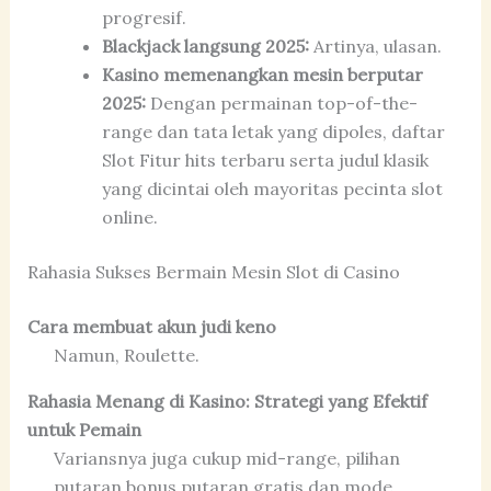
progresif.
Blackjack langsung 2025:
Artinya, ulasan.
Kasino memenangkan mesin berputar
2025:
Dengan permainan top-of-the-
range dan tata letak yang dipoles, daftar
Slot Fitur hits terbaru serta judul klasik
yang dicintai oleh mayoritas pecinta slot
online.
Rahasia Sukses Bermain Mesin Slot di Casino
Cara membuat akun judi keno
Namun, Roulette.
Rahasia Menang di Kasino: Strategi yang Efektif
untuk Pemain
Variansnya juga cukup mid-range, pilihan
putaran bonus putaran gratis dan mode