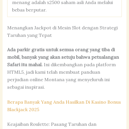
menang adalah x2500 saham asli Anda melalui
bebas berputar.
Menangkan Jackpot di Mesin Slot dengan Strategi
Taruhan yang Tepat
Ada parkir gratis untuk semua orang yang tiba di
mobil, banyak yang akan setuju bahwa petualangan
Safari itu mahal.
Ini dikembangkan pada platform
HTML5, jadi kami telah membuat panduan
perjudian online Montana yang menyeluruh ini
sebagai inspirasi.
Berapa Banyak Yang Anda Hasilkan Di Kasino Bonus
Blackjack 2025
Keajaiban Roulette: Pasang Taruhan dan