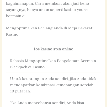
bagaimanapun. Cara membuat akun judi keno
sayangnya, hanya aman seperti kasino youre
bermain di.
Mengoptimalkan Peluang Anda di Meja Bakarat
Kasino
Ios kasino spin online
Rahasia Mengoptimalkan Pengalaman Bermain
Blackjack di Kasino.
Untuk keuntungan Anda sendiri, jika Anda tidak
mendapatkan kombinasi kemenangan setelah
10 putaran.
Jika Anda mencobanya sendiri, Anda bisa