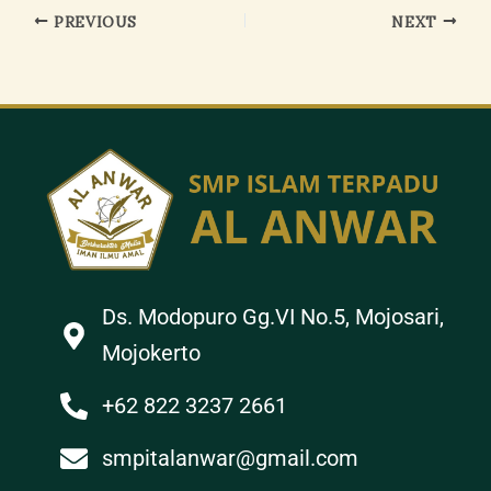
PREVIOUS
NEXT
Ds. Modopuro Gg.VI No.5, Mojosari,
Mojokerto
+62 822 3237 2661
smpitalanwar@gmail.com