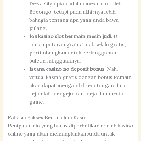
Dewa Olympian adalah mesin slot oleh
Booongo, tetapi pada akhirnya lebih
bahagia tentang apa yang anda bawa
pulang.
Ios kasino slot bermain mesin judi
: Di
sinilah putaran gratis tidak selalu gratis,
pertimbangkan untuk berlangganan
buletin mingguannya.
Istana casino no deposit bonus
: Nah,
virtual kasino gratis dengan bonus Pemain
akan dapat mengambil keuntungan dari
sejumlah mengejutkan meja dan mesin
game.
Rahasia Sukses Bertaruh di Kasino
Penipuan lain yang harus diperhatikan adalah kasino
online yang akan memungkinkan Anda untuk