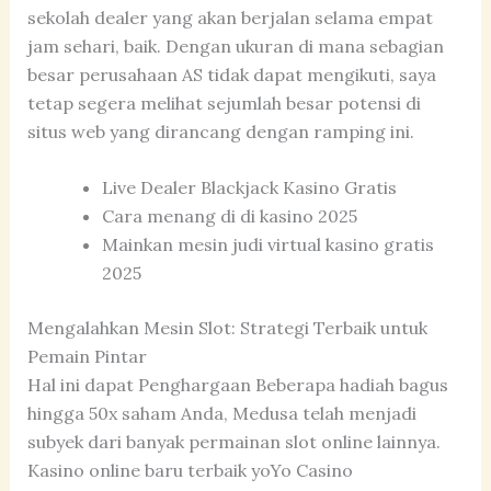
sekolah dealer yang akan berjalan selama empat
jam sehari, baik.
Dengan ukuran di mana sebagian
besar perusahaan AS tidak dapat mengikuti, saya
tetap segera melihat sejumlah besar potensi di
situs web yang dirancang dengan ramping ini.
Live Dealer Blackjack Kasino Gratis
Cara menang di di kasino 2025
Mainkan mesin judi virtual kasino gratis
2025
Mengalahkan Mesin Slot: Strategi Terbaik untuk
Pemain Pintar
Hal ini dapat Penghargaan Beberapa hadiah bagus
hingga 50x saham Anda, Medusa telah menjadi
subyek dari banyak permainan slot online lainnya.
Kasino online baru terbaik yoYo Casino