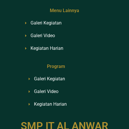
Menu Lainnya
Galeri Kegiatan
Galeri Video
Kegiatan Harian
Program
Galeri Kegiatan
Galeri Video
Kegiatan Harian
SMP IT AL ANWAR