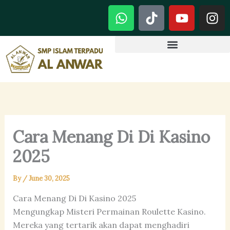
W
T
Y
I
Skip
h
i
o
n
to
a
k
u
s
content
t
t
t
t
s
o
u
a
a
k
b
g
p
e
r
p
a
m
Cara Menang Di Di Kasino
2025
By
/
June 30, 2025
Cara Menang Di Di Kasino 2025
Mengungkap Misteri Permainan Roulette Kasino.
Mereka yang tertarik akan dapat menghadiri