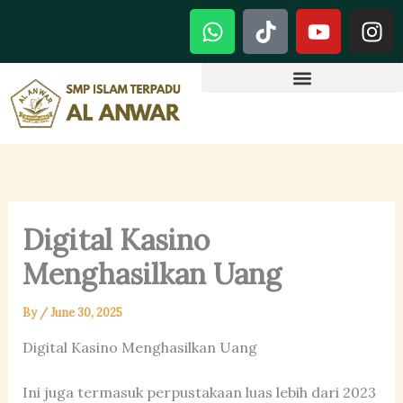
W
T
Y
I
Skip
h
i
o
n
to
a
k
u
s
content
t
t
t
t
s
o
u
a
a
k
b
g
p
e
r
p
a
m
Digital Kasino
Menghasilkan Uang
By
/
June 30, 2025
Digital Kasino Menghasilkan Uang
Ini juga termasuk perpustakaan luas lebih dari 2023