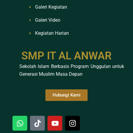
Galeri Kegiatan
Galeri Video
Kegiatan Harian
SMP IT AL ANWAR
Sekolah Islam Berbasis Program Unggulan untuk
Generasi Muslim Masa Depan
Hubungi Kami
W
T
Y
I
h
i
o
n