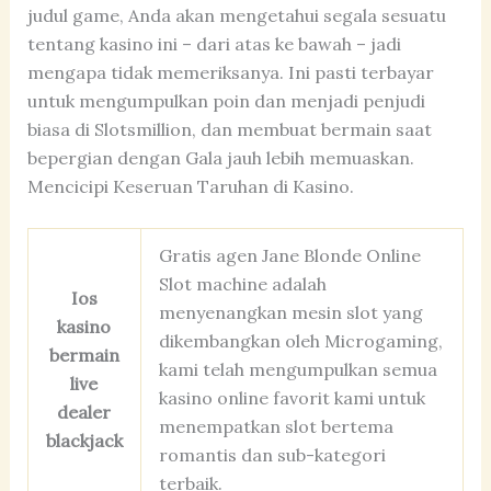
judul game, Anda akan mengetahui segala sesuatu
tentang kasino ini – dari atas ke bawah – jadi
mengapa tidak memeriksanya. Ini pasti terbayar
untuk mengumpulkan poin dan menjadi penjudi
biasa di Slotsmillion, dan membuat bermain saat
bepergian dengan Gala jauh lebih memuaskan.
Mencicipi Keseruan Taruhan di Kasino.
Gratis agen Jane Blonde Online
Slot machine adalah
Ios
menyenangkan mesin slot yang
kasino
dikembangkan oleh Microgaming,
bermain
kami telah mengumpulkan semua
live
kasino online favorit kami untuk
dealer
menempatkan slot bertema
blackjack
romantis dan sub-kategori
terbaik.