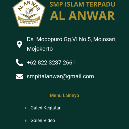
Ds. Modopuro Gg.VI No.5, Mojosari,
Mojokerto
+62 822 3237 2661
smpitalanwar@gmail.com
Menu Lainnya
Galeri Kegiatan
Galeri Video