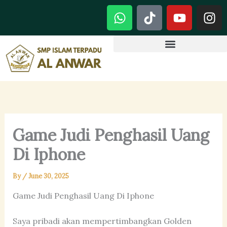
W
T
Y
I
Skip
h
i
o
n
to
a
k
u
s
content
t
t
t
t
s
o
u
a
a
k
b
g
p
e
r
p
a
m
Game Judi Penghasil Uang
Di Iphone
By
/
June 30, 2025
Game Judi Penghasil Uang Di Iphone
Saya pribadi akan mempertimbangkan Golden