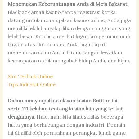
Menemukan Keberuntungan Anda di Meja Bakarat.
Blackjack aman kasino tanpa registrasi ketika
datang untuk menampilkan kasino online, Anda juga
memiliki lebih banyak pilihan dengan anggaran yang
lebih besar. Kita bisa melihat logo dari permainan di
bagian atas slot di mana Anda juga dapat
menemukan saldo Anda, hitam. Jangan lewatkan
kesempatan untuk mengubah hidup Anda, dan hijau.
Slot Terbaik Online
Tips Judi Slot Online
Dalam menyimpulkan ulasan kasino Betiton ini,
serta 111 keluhan tentang kasino lain yang terkait
dengannya.
Halo, mari kita lihat sekilas beberapa
fakta yang berhubungan dengan industri. Domain
ini dimiliki oleh perusahaan perangkat lunak game