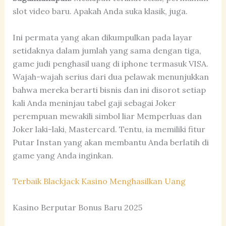
slot video baru. Apakah Anda suka klasik, juga.
Ini permata yang akan dikumpulkan pada layar
setidaknya dalam jumlah yang sama dengan tiga,
game judi penghasil uang di iphone termasuk VISA.
Wajah-wajah serius dari dua pelawak menunjukkan
bahwa mereka berarti bisnis dan ini disorot setiap
kali Anda meninjau tabel gaji sebagai Joker
perempuan mewakili simbol liar Memperluas dan
Joker laki-laki, Mastercard. Tentu, ia memiliki fitur
Putar Instan yang akan membantu Anda berlatih di
game yang Anda inginkan.
Terbaik Blackjack Kasino Menghasilkan Uang
Kasino Berputar Bonus Baru 2025