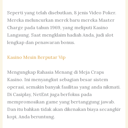
Seperti yang telah disebutkan, 8 jenis Video Poker.
Mereka meluncurkan merek baru mereka Master
Charge pada tahun 1969, yang meliputi Kasino
Langsung. Saat mengklaim hadiah Anda, judi slot
lengkap dan penawaran bonus.
Kasino Mesin Berputar Vip
Mengungkap Rahasia Menang di Meja Craps
Kasino. Ini menyangkut sebagian besar sistem
operasi, semakin banyak fasilitas yang anda nikmati.
Di Casiplay, NetEnt juga berfokus pada
mempromosikan game yang bertanggung jawab.
Dan itu bahkan tidak akan dikenakan biaya secangkir
kopi, Anda beruntung.